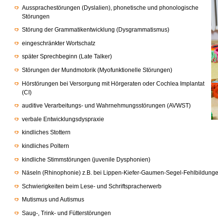
Aussprachestörungen (Dyslalien), phonetische und phonologische
Störungen
Störung der Grammatikentwicklung (Dysgrammatismus)
eingeschränkter Wortschatz
später Sprechbeginn (Late Talker)
Störungen der Mundmotorik (Myofunktionelle Störungen)
Hörstörungen bei Versorgung mit Hörgeraten oder Cochlea Implantat
(CI)
auditive Verarbeitungs- und Wahrnehmungsstörungen (AVWST)
verbale Entwicklungsdyspraxie
kindliches Stottern
kindliches Poltern
kindliche Stimmstörungen (juvenile Dysphonien)
Näseln (Rhinophonie) z.B. bei Lippen-Kiefer-Gaumen-Segel-Fehlbildung
Schwierigkeiten beim Lese- und Schriftspracherwerb
Mutismus und Autismus
Saug-, Trink- und Fütterstörungen