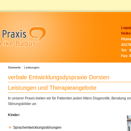
Logop
Heike
Plüme
45276
Tel:
Fax:
Startseite
>
Leistungen
verbale Entwicklungsdyspraxie Dorsten
Leistungen und Therapieangebote
In unserer Praxis bieten wir für Patienten jeden Alters Diagnostik, Beratung 
Störungsbilder an:
Kinder:
Sprachentwicklungsstörungen