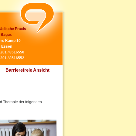
ädische Praxis
 Bagus
rs Kamp 10
 Essen
0201 / 8516550
0201 / 8516552
Barrierefreie Ansicht
und Therapie der folgenden