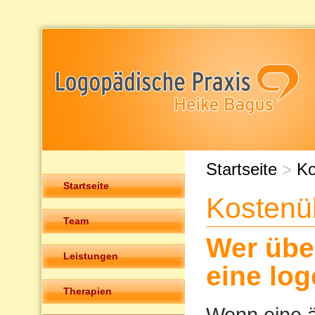
Startseite
>
Ko
Startseite
Kosten
Team
Wer übe
Leistungen
eine lo
Therapien
Wenn eine ä