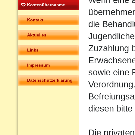
Kostenübernahme
übernehmen
Kontakt
die Behandl
Jugendliche
Aktuelles
Zuzahlung be
Links
Erwachsene 
Impressum
sowie eine 
Datenschutzerklärung
Verordnung.
Befreiungsa
diesen bitte
Die private