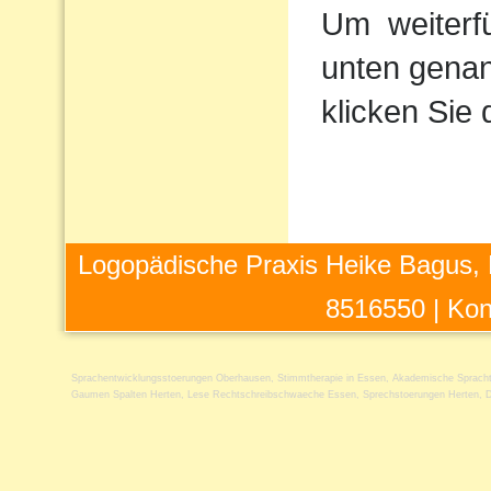
Um
weiterf
unten genan
klicken Sie 
Logopädische Praxis Heike Bagus, 
8516550 |
Kon
Sprachentwicklungsstoerungen Oberhausen
,
Stimmtherapie in Essen
,
Akademische Spracht
Gaumen Spalten Herten
,
Lese Rechtschreibschwaeche Essen
,
Sprechstoerungen Herten
,
D