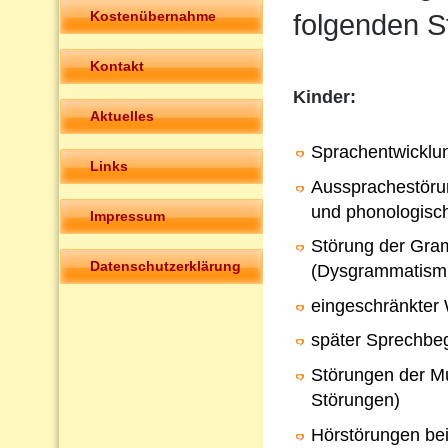
Kostenübernahme
folgenden S
Kontakt
Kinder:
Aktuelles
Sprachentwicklu
Links
Aussprachestörun
und phonologisc
Impressum
Störung der Gra
Datenschutzerklärung
(Dysgrammatism
eingeschränkter
später Sprechbeg
Störungen der Mu
Störungen)
Hörstörungen bei