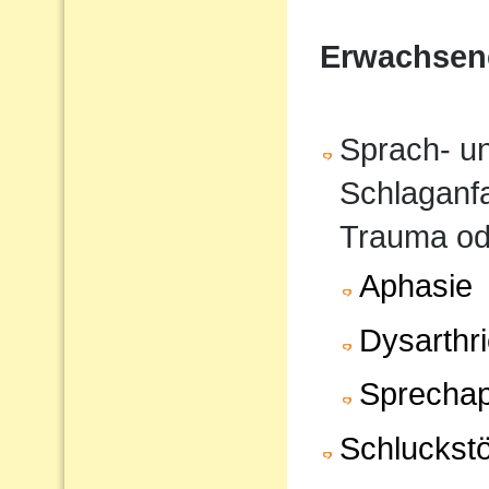
Erwachsen
Sprach- u
Schlaganfa
Trauma od
Aphasie
Dysarthr
Sprechap
Schluckst