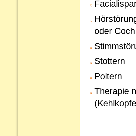
Facialispa
Hörstörun
oder Cochl
Stimmstör
Stottern
Poltern
Therapie 
(Kehlkopfe