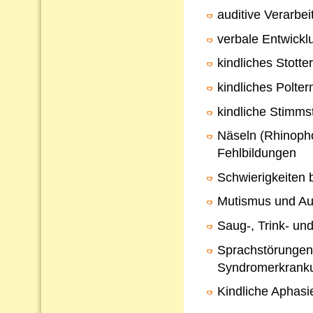
auditive Verarb
verbale Entwickl
kindliches Stotte
kindliches Polter
kindliche Stimms
Näseln (Rhinopho
Fehlbildungen
Schwierigkeiten 
Mutismus und Au
Saug-, Trink- un
Sprachstörungen
Syndromerkrank
Kindliche Aphasi