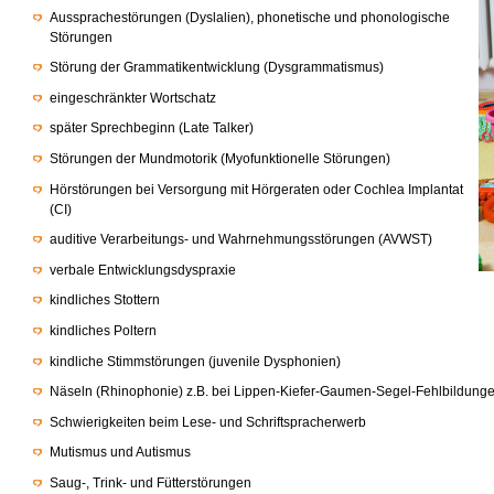
Aussprachestörungen (Dyslalien), phonetische und phonologische
Störungen
Störung der Grammatikentwicklung (Dysgrammatismus)
eingeschränkter Wortschatz
später Sprechbeginn (Late Talker)
Störungen der Mundmotorik (Myofunktionelle Störungen)
Hörstörungen bei Versorgung mit Hörgeraten oder Cochlea Implantat
(CI)
auditive Verarbeitungs- und Wahrnehmungsstörungen (AVWST)
verbale Entwicklungsdyspraxie
kindliches Stottern
kindliches Poltern
kindliche Stimmstörungen (juvenile Dysphonien)
Näseln (Rhinophonie) z.B. bei Lippen-Kiefer-Gaumen-Segel-Fehlbildung
Schwierigkeiten beim Lese- und Schriftspracherwerb
Mutismus und Autismus
Saug-, Trink- und Fütterstörungen