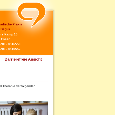
ädische Praxis
 Bagus
rs Kamp 10
 Essen
0201 / 8516550
0201 / 8516552
Barrierefreie Ansicht
und Therapie der folgenden