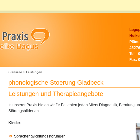
Logop
Heike
Plüme
45276
Tel:
Fax:
Startseite
>
Leistungen
phonologische Stoerung Gladbeck
Leistungen und Therapieangebote
In unserer Praxis bieten wir für Patienten jeden Alters Diagnostik, Beratung 
Störungsbilder an:
Kinder:
Sprachentwicklungsstörungen