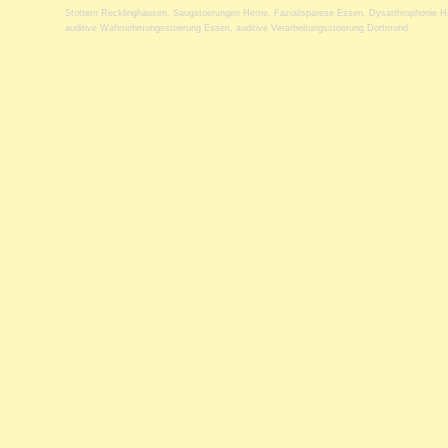
Stottern Recklinghausen
,
Saugstoerungen Herne
,
Fazialisparese Essen
,
Dysarthrophonie H
auditive Wahrnehmungsstoerung Essen
,
auditive Verarbeitungsstoerung Dortmund