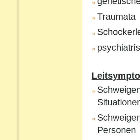
genetische
Traumata
Schockerl
psychiatr
Leitsympto
Schweigen 
Situatione
Schweigen
Personen