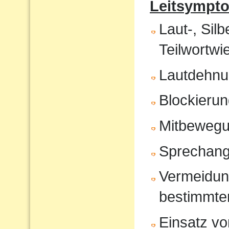
Leitsympt
Laut-, Sil
Teilwortwi
Lautdehn
Blockierun
Mitbeweg
Sprechang
Vermeidun
bestimmte
Einsatz vo