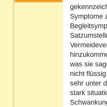
gekennzeich
Symptome z
Begleitsym
Satzumstel
Vermeideve
hinzukommen
was sie sag
nicht flüssi
sehr unter d
stark situat
Schwankun