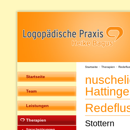
Startseite
>
Therapien
>
Redeflu
nuschel
Startseite
Hatting
Team
Redeflu
Leistungen
Therapien
Stottern
Sprachstörungen