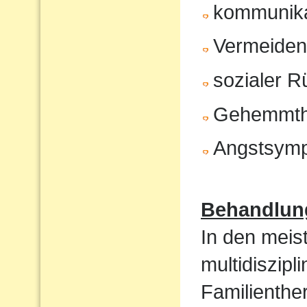
kommunika
Vermeiden 
sozialer 
Gehemmth
Angstsym
Behandlun
In den meist
multidiszip
Familienthe