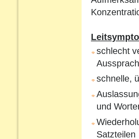
Konzentrati
Leitsympt
schlecht v
Aussprach
schnelle, 
Auslassung
und Worte
Wiederholu
Satzteilen