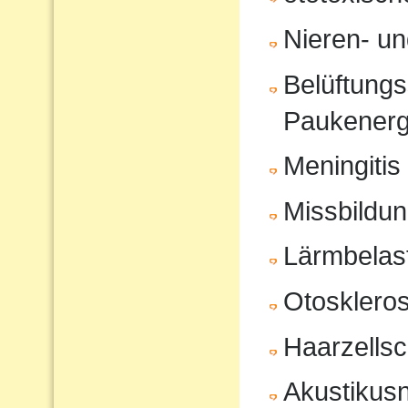
Nieren- u
Belüftungs
Paukenerg
Meningitis
Missbildu
Lärmbelas
Otosklero
Haarzells
Akustikus