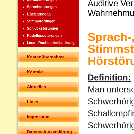
Auditive Ve
Sprechstörungen
Wahrnehmu
Hörstörungen
Stimmstörungen
Schluckstörungen
Sprach-
Redeflussstörungen
Lese - Rechtschreibstörung
Stimmst
Kostenübernahme
Hörstör
Kontakt
Definition:
Aktuelles
Man untersc
Schwerhörigk
Links
Schallempfi
Impressum
Schwerhörigk
Datenschutzerklärung