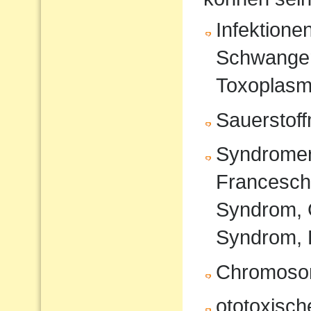
Infektione
Schwanger
Toxoplasm
Sauerstof
Syndromer
Francesche
Syndrom, 
Syndrom, 
Chromoso
ototoxisc