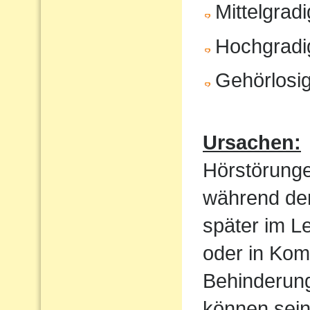
Mittelgrad
Hochgradi
Gehörlosig
Ursachen:
Hörstörung
während der
später im Le
oder in Kom
Behinderung
können sein