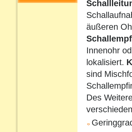
Schallleit
Schallaufna
äußeren Ohr
Schallempf
Innenohr od
lokalisiert.
K
sind Mischf
Schallempfi
Des Weiteren
verschiede
Geringgrad