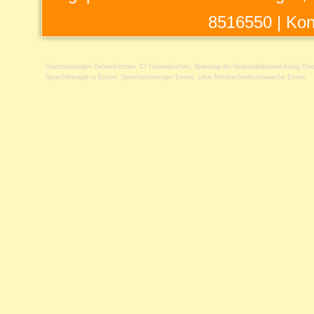
8516550 |
Kon
Hoerstoerungen Gelsenkirchen
,
CI Gelsenkirchen
,
Stoerung der Grammatikentwicklung Dor
Sprachtherapie in Essen
,
Sprechstoerungen Essen
,
Lese Rechtschreibschwaeche Essen