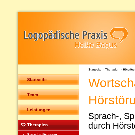
Startseite
>
Therapien
>
Hörstör
Wortscha
Startseite
Team
Hörstör
Leistungen
Sprach-, Sp
durch Hörst
Therapien
Sprachstörungen