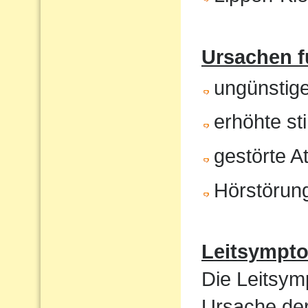
Ursachen f
ungünstig
erhöhte st
gestörte 
Hörstörun
Leitsympt
Die Leitsym
Ursache de