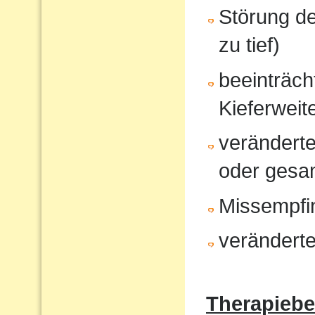
Störung d
zu tief)
beeinträcht
Kieferweit
veränderte
oder gesam
Missempfi
veränderte
Therapiebe