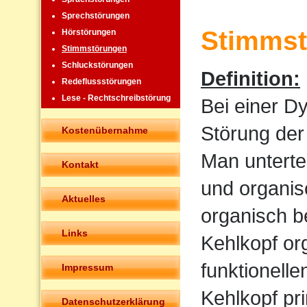
Sprechstörungen
Stimmst
Hörstörungen
Stimmstörungen
Schluckstörungen
Definition:
Redeflussstörungen
Lese - Rechtschreibstörung
Bei einer D
Störung der
Kostenübernahme
Man untertei
Kontakt
und organis
Aktuelles
organisch b
Links
Kehlkopf or
funktionell
Impressum
Kehlkopf pr
Datenschutzerklärung