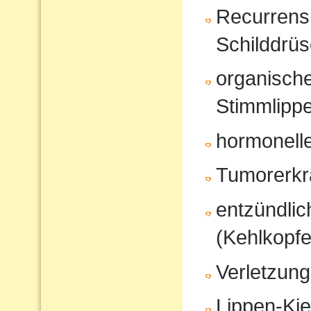
Recurrensp
Schilddrüs
organisch
Stimmlipp
hormonell
Tumorerk
entzündli
(Kehlkopfe
Verletzung
Lippen-Ki