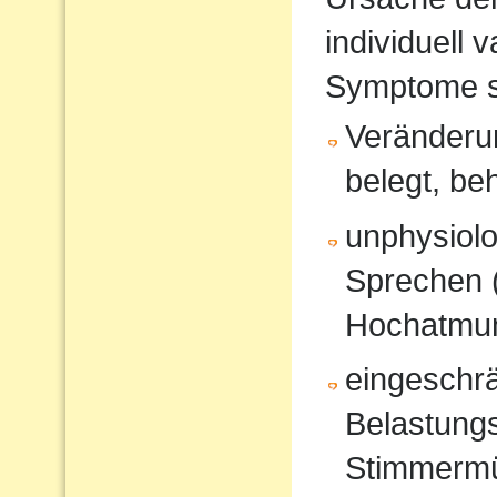
individuell 
Symptome s
Veränderun
belegt, be
unphysiol
Sprechen 
Hochatmun
eingeschrä
Belastungs
Stimmerm