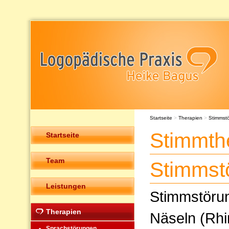
Startseite
>
Therapien
>
Stimmst
Stimmth
Startseite
Team
Stimmst
Leistungen
Stimmstöru
Therapien
Näseln (Rhi
Sprachstörungen