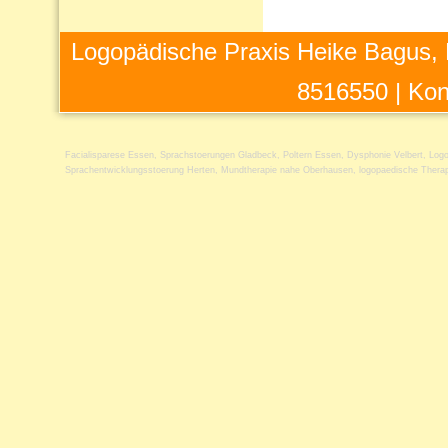
Logopädische Praxis Heike Bagus, 
8516550 |
Kon
Facialisparese Essen
,
Sprachstoerungen Gladbeck
,
Poltern Essen
,
Dysphonie Velbert
,
Logo
Sprachentwicklungsstoerung Herten
,
Mundtherapie nahe Oberhausen
,
logopaedische Therap