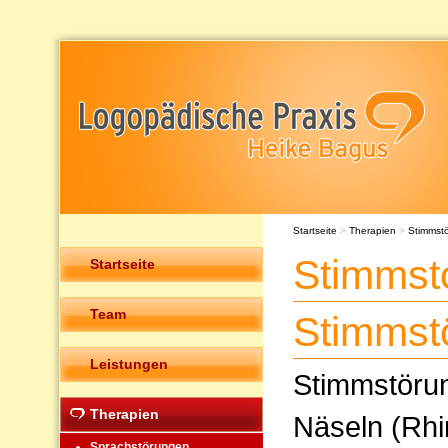
Startseite
>
Therapien
>
Stimmst
Stimmst
Startseite
Team
Stimmst
Leistungen
Stimmstöru
Therapien
Näseln (Rhi
Sprachstörungen