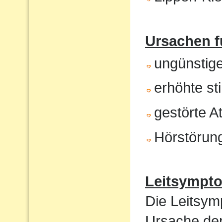
Ursachen f
ungünstig
erhöhte st
gestörte 
Hörstörun
Leitsympt
Die Leitsym
Ursache de