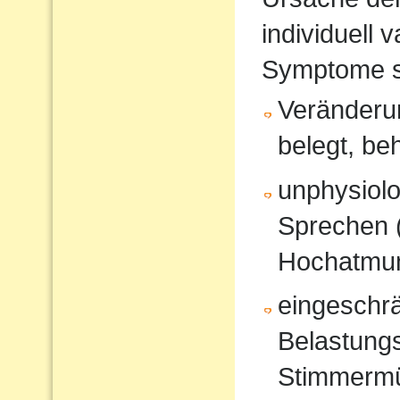
individuell 
Symptome s
Veränderun
belegt, be
unphysiol
Sprechen 
Hochatmun
eingeschrä
Belastungs
Stimmerm