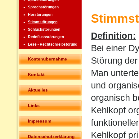
Sprechstörungen
Stimmst
Hörstörungen
Stimmstörungen
Schluckstörungen
Definition:
Redeflussstörungen
Lese - Rechtschreibstörung
Bei einer D
Störung der
Kostenübernahme
Man untertei
Kontakt
und organis
Aktuelles
organisch b
Links
Kehlkopf or
funktionell
Impressum
Kehlkopf pr
Datenschutzerklärung