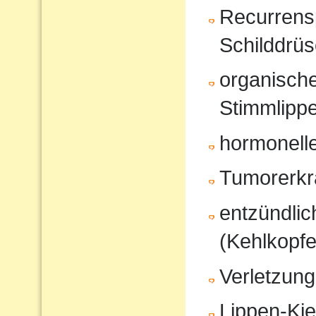
Recurrensp
Schilddrüs
organisch
Stimmlipp
hormonell
Tumorerk
entzündli
(Kehlkopfe
Verletzung
Lippen-Ki