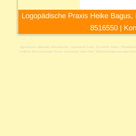
Logopädische Praxis Heike Bagus, 
8516550 |
Kon
Sigmatismus addentalis Gelsenkirchen
,
Legasthenie Essen
,
Dysarthrie Velbert
,
Rehabilitat
kindliche Stimmstoerungen Essen
,
stockendes Lesen Marl
,
Wahrnehmungsstoerungen Reck