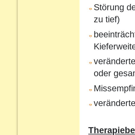
Störung d
zu tief)
beeinträcht
Kieferweit
veränderte
oder gesam
Missempfi
veränderte
Therapiebe