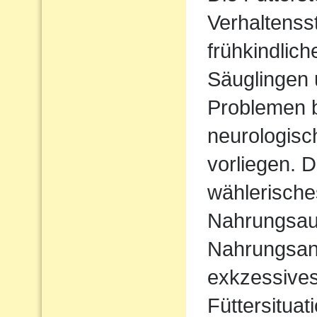
Verhaltenss
frühkindlic
Säuglingen 
Problemen b
neurologisc
vorliegen. D
wählerische
Nahrungsau
Nahrungsan
exkzessives
Füttersituat