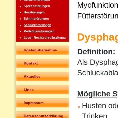
Myofunktion
Sprechstörungen
Hörstörungen
Fütterstöru
Stimmstörungen
Schluckstörungen
Redeflussstörungen
Dysphag
Lese - Rechtschreibstörung
Definition:
Kostenübernahme
Als Dysphag
Kontakt
Schluckabla
Aktuelles
Links
Mögliche 
Impressum
Husten od
Trinken
Datenschutzerklärung