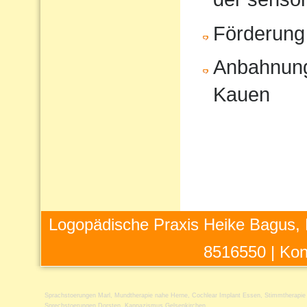
Förderung
Anbahnung
Kauen
Logopädische Praxis Heike Bagus, 
8516550 |
Kon
Sprachstoerungen Marl
,
Mundtherapie nahe Herne
,
Cochlear Implant Essen
,
Stimmtherapi
Sprechstoerungen Dorsten
,
Kappazismus Gelsenkirchen