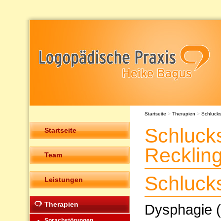
Startseite
>
Therapien
>
Schluck
Schluck
Startseite
Recklin
Team
Schluck
Leistungen
Therapien
Dysphagie (
Sprachstörungen