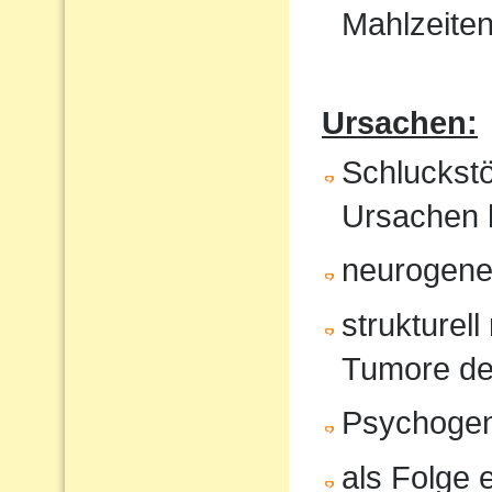
Mahlzeite
Ursachen:
Schluckst
Ursachen 
neurogene 
strukturel
Tumore de
Psychoge
als Folge 