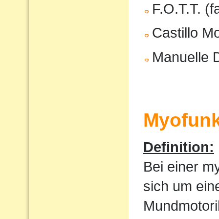
F.O.T.T. (f
Castillo M
Manuelle 
Myofunk
Definition:
Bei einer m
sich um ein
Mundmotorik