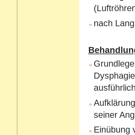
(Luftröhren
nach Langz
Behandlun
Grundlege
Dysphagiet
ausführlic
Aufklärung
seiner An
Einübung vo