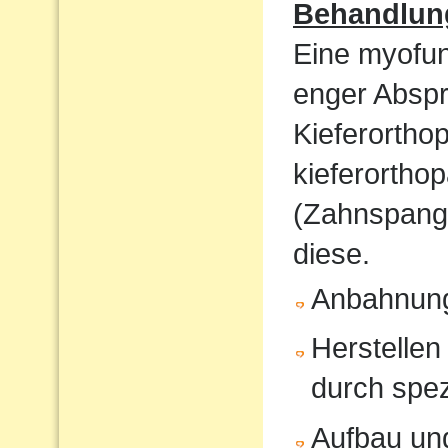
Behandlun
Eine myofunk
enger Absp
Kieferorthop
kieferortho
(Zahnspange
diese.
Anbahnung
Herstellen
durch spe
Aufbau und