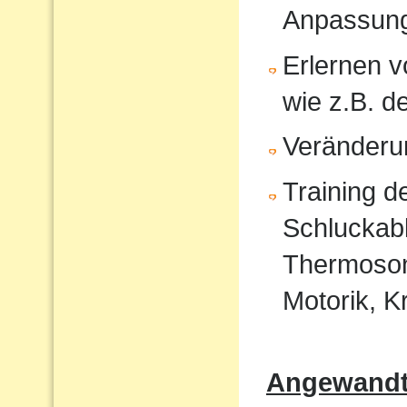
Anpassun
Erlernen 
wie z.B. 
Veränderu
Training 
Schluckabl
Thermosond
Motorik, K
Angewandte