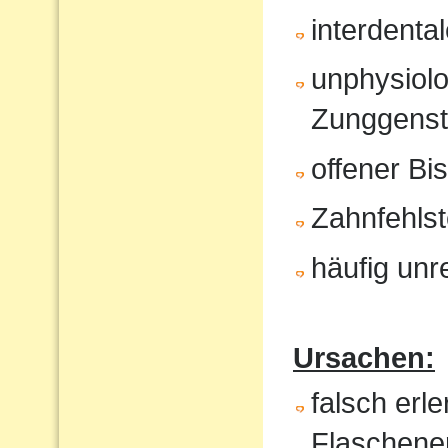
interdenta
unphysiol
Zunggenst
offener Bi
Zahnfehlst
häufig unr
Ursachen:
falsch erl
Flaschene