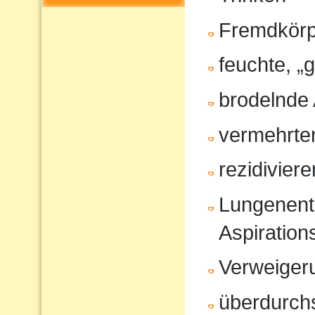
Fremdkörp
feuchte, „
brodelnde
vermehrter
rezidivier
Lungenent
Aspiratio
Verweiger
überdurchs