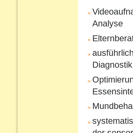
Videoaufna
Analyse
Elternbera
ausführli
Diagnostik
Optimierun
Essensinte
Mundbeha
systematis
der sensor