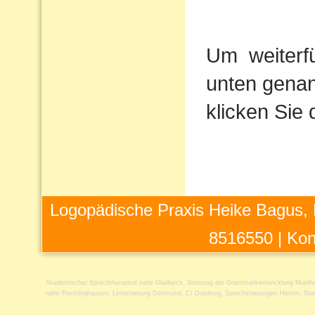
Um
weiterf
unten genan
klicken Sie 
Logopädische Praxis Heike Bagus, 
8516550 |
Kon
Akademischer Sprachtherapeut nahe Gladbeck
,
Stoerung der Grammatikentwicklung Muelh
nahe Recklinghausen
,
Lernstoerung Dortmund
,
CI Duisburg
,
Sprechstoerungen Herten
,
Sta