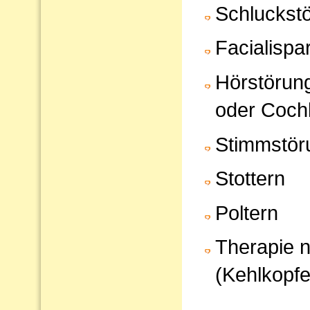
Schluckst
Facialispa
Hörstörun
oder Cochl
Stimmstör
Stottern
Poltern
Therapie 
(Kehlkopfe