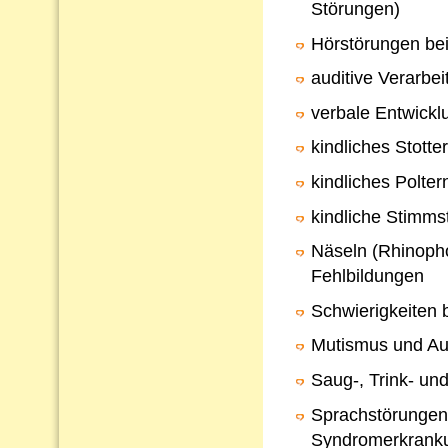
Störungen)
Hörstörungen bei
auditive Verarb
verbale Entwickl
kindliches Stotte
kindliches Polter
kindliche Stimms
Näseln (Rhinopho
Fehlbildungen
Schwierigkeiten 
Mutismus und Au
Saug-, Trink- un
Sprachstörungen
Syndromerkrank