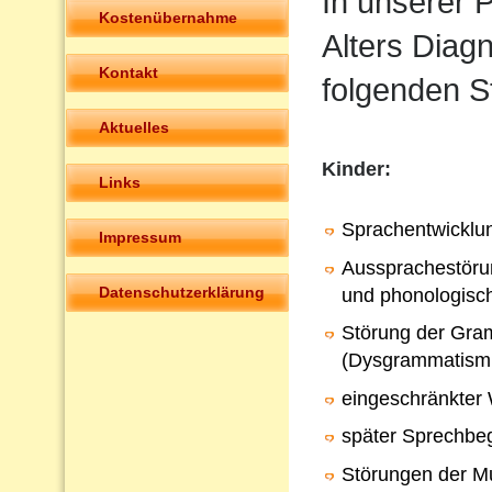
In unserer P
Kostenübernahme
Alters Diag
Kontakt
folgenden S
Aktuelles
Kinder:
Links
Sprachentwicklu
Impressum
Aussprachestörun
Datenschutzerklärung
und phonologisc
Störung der Gra
(Dysgrammatism
eingeschränkter
später Sprechbeg
Störungen der Mu