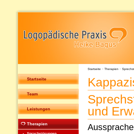
Startseite
>
Therapien
>
Sprechs
Kappazi
Startseite
Team
Sprechs
und Erw
Leistungen
Therapien
Ausspraches
Sprachstörungen