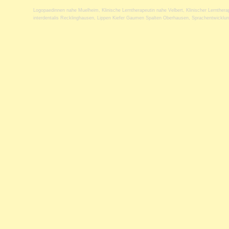
Logopaedinnen nahe Muelheim
,
Klinische Lerntherapeutin nahe Velbert
,
Klinischer Lernther
interdentalis Recklinghausen
,
Lippen Kiefer Gaumen Spalten Oberhausen
,
Sprachentwicklu