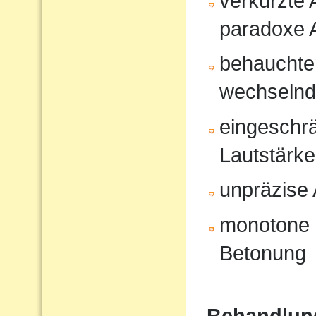
verkürzte
paradoxe 
behauchte
wechselnd
eingeschrä
Lautstärk
unpräzise A
monotone 
Betonung
Behandlun