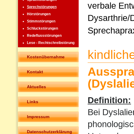
verbale Ent
Sprechstörungen
Hörstörungen
Dysarthrie/
Stimmstörungen
Sprechapra
Schluckstörungen
Redeflussstörungen
Lese - Rechtschreibstörung
kindlic
Kostenübernahme
Ausspra
Kontakt
(Dyslali
Aktuelles
Definition:
Links
Bei Dyslali
Impressum
phonologisc
Datenschutzerklärung