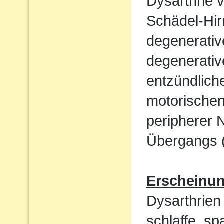
Dysarthrie 
Schädel-Hi
degenerati
degenerativ
entzündlich
motorische
peripherer 
Übergangs (
Erscheinu
Dysarthrien 
schlaffe, sp