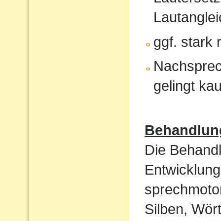
Lautanglei
ggf. stark
Nachsprec
gelingt ka
Behandlun
Die Behandl
Entwicklung
sprechmotor
Silben, Wört