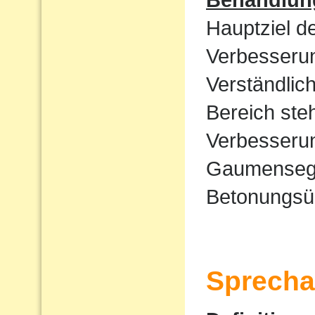
Hauptziel d
Verbesserun
Verständlic
Bereich ste
Verbesserun
Gaumensege
Betonungsü
Sprecha