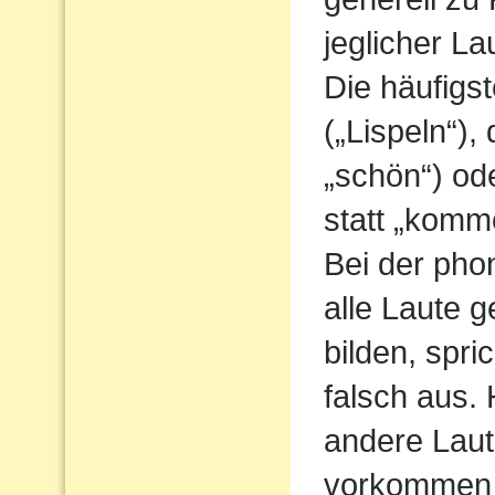
jeglicher L
Die häufigs
(„Lispeln“),
„schön“) od
statt „komm
Bei der pho
alle Laute g
bilden, spri
falsch aus.
andere Laute
vorkommen 