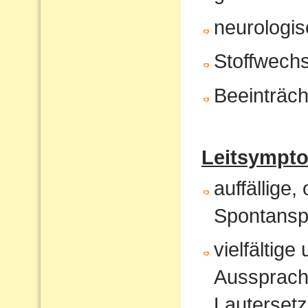
neurologis
Stoffwech
Beeinträch
Leitsympt
auffällige,
Spontansp
vielfältig
Aussprach
Lautersetz