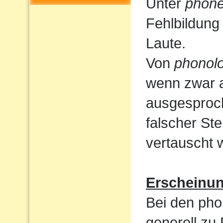
Unter
phone
Fehlbildung
Laute.
Von
phonolo
wenn zwar a
ausgesproc
falscher St
vertauscht 
Erscheinu
Bei den pho
generell zu