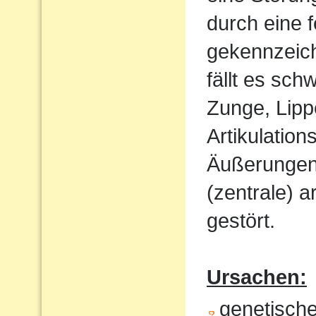
durch eine 
gekennzeich
fällt es sch
Zunge, Lipp
Artikulatio
Äußerungen w
(zentrale) a
gestört.
Ursachen:
genetisch