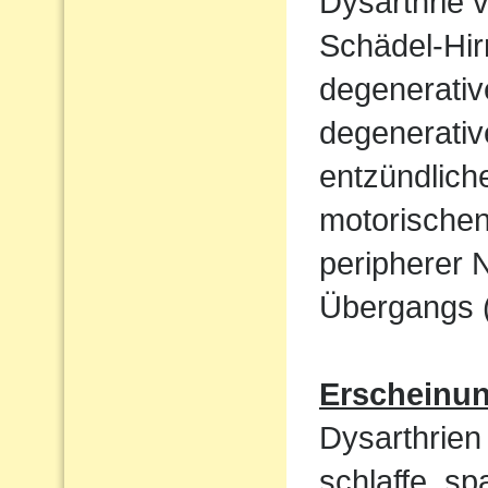
Dysarthrie 
Schädel-Hi
degenerati
degenerativ
entzündlich
motorische
peripherer 
Übergangs (
Erscheinu
Dysarthrien 
schlaffe, sp