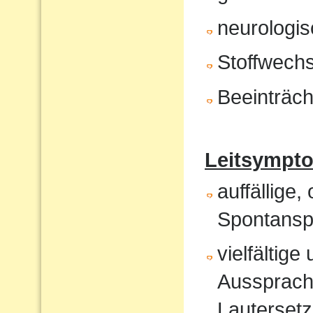
neurologis
Stoffwech
Beeinträch
Leitsympt
auffällige,
Spontansp
vielfältig
Aussprach
Lautersetz