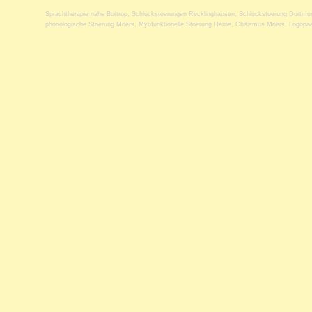
Sprachtherapie nahe Bottrop
,
Schluckstoerungen Recklinghausen
,
Schluckstoerung Dortmu
phonologische Stoerung Moers
,
Myofunktionelle Stoerung Herne
,
Chitismus Moers
,
Logopae