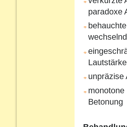
verkürzte
paradoxe 
behauchte
wechselnd
eingeschrä
Lautstärk
unpräzise A
monotone 
Betonung
Behandlun