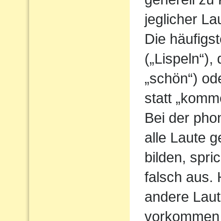
jeglicher L
Die häufigs
(„Lispeln“),
„schön“) od
statt „komm
Bei der pho
alle Laute g
bilden, spri
falsch aus.
andere Laute
vorkommen 