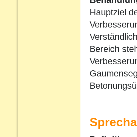
Hauptziel d
Verbesserun
Verständlic
Bereich ste
Verbesserun
Gaumensege
Betonungsü
Sprecha