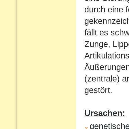
durch eine 
gekennzeich
fällt es sch
Zunge, Lipp
Artikulatio
Äußerungen w
(zentrale) a
gestört.
Ursachen:
genetisch