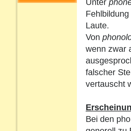
Unter
phone
Fehlbildung
Laute.
Von
phonolo
wenn zwar a
ausgesproc
falscher St
vertauscht 
Erscheinu
Bei den pho
generell zu