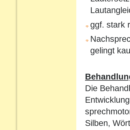
Lautanglei
ggf. stark
Nachsprec
gelingt ka
Behandlun
Die Behandl
Entwicklung
sprechmotor
Silben, Wört