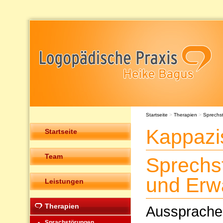
Startseite
>
Therapien
>
Sprechs
Kappaz
Startseite
Team
Sprechs
und Erw
Leistungen
Therapien
Ausspraches
Sprachstörungen