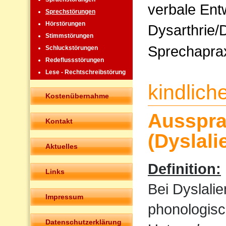
verbale Ent
Sprechstörungen
Hörstörungen
Dysarthrie/
Stimmstörungen
Sprechapra
Schluckstörungen
Redeflussstörungen
Lese - Rechtschreibstörung
kindlic
Kostenübernahme
Ausspra
Kontakt
(Dyslali
Aktuelles
Definition:
Links
Bei Dyslali
Impressum
phonologisc
Datenschutzerklärung