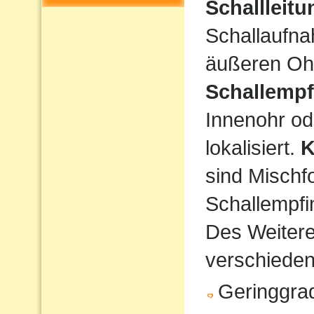
Schallleit
Schallaufna
äußeren Ohr
Schallempf
Innenohr od
lokalisiert.
K
sind Mischf
Schallempfi
Des Weiteren
verschiede
Geringgrad