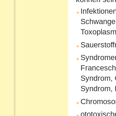
Infektione
Schwanger
Toxoplasm
Sauerstof
Syndromer
Francesche
Syndrom, 
Syndrom, 
Chromoso
ototoxisc