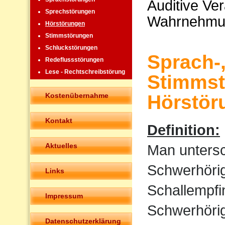
Auditive Ve
Sprechstörungen
Wahrnehmu
Hörstörungen
Stimmstörungen
Schluckstörungen
Sprach-
Redeflussstörungen
Lese - Rechtschreibstörung
Stimmst
Kostenübernahme
Hörstör
Kontakt
Definition:
Aktuelles
Man untersc
Schwerhörigk
Links
Schallempfi
Impressum
Schwerhörigk
Datenschutzerklärung