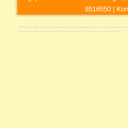
8516550 |
Kon
Wortschatz Defizite Marl
,
Dysarthrophonie Essen
,
Rhinophonie Essen
,
Sprechapraxie Esse
Aussprache Velbert
,
Akademischer Sprachtherapeut in Essen
,
Saugstoerungen Essen