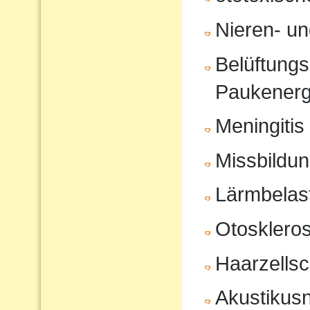
Nieren- u
Belüftungs
Paukenerg
Meningitis
Missbildu
Lärmbelas
Otosklero
Haarzells
Akustikus