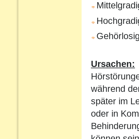
Mittelgrad
Hochgradi
Gehörlosig
Ursachen:
Hörstörung
während der
später im Le
oder in Kom
Behinderung
können sein