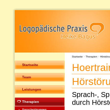
Startseite
>
Therapien
>
Hörstör
Hoertra
Startseite
Team
Hörstör
Leistungen
Sprach-, Sp
durch Hörst
Therapien
Sprachstörungen