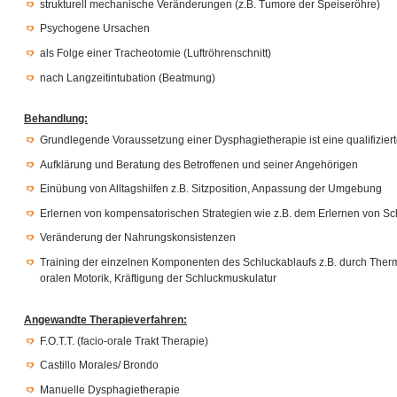
strukturell mechanische Veränderungen (z.B. Tumore der Speiseröhre)
Psychogene Ursachen
als Folge einer Tracheotomie (Luftröhrenschnitt)
nach Langzeitintubation (Beatmung)
Behandlung:
Grundlegende Voraussetzung einer Dysphagietherapie ist eine qualifiziert
Aufklärung und Beratung des Betroffenen und seiner Angehörigen
Einübung von Alltagshilfen z.B. Sitzposition, Anpassung der Umgebung
Erlernen von kompensatorischen Strategien wie z.B. dem Erlernen von 
Veränderung der Nahrungskonsistenzen
Training der einzelnen Komponenten des Schluckablaufs z.B. durch Therm
oralen Motorik, Kräftigung der Schluckmuskulatur
Angewandte Therapieverfahren:
F.O.T.T. (facio-orale Trakt Therapie)
Castillo Morales/ Brondo
Manuelle Dysphagietherapie