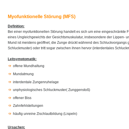
Myofunktionelle Störung (MFS)
Definition:
Bei einer myofunktionellen Störung handelt es sich um eine eingeschränkte 
eines Ungleichgewichts der Gesichtsmuskulatur, insbesondere der Lippen- u
Mund ist meistens geöffnet, die Zunge drückt während des Schluckvorgangs
Schluckmuster) oder tritt sogar zwischen ihnen hervor (interdentales Schluckm
Leitsymptomatik:
offene Mundhaltung
Mundatmung
interdentale Zungenruhelage
unphysiologisches Schluckmuster( Zunggenstoß)
offener Biss
Zahnfehlstellungen
häufig unreine Zischlautbildung (Lispeln)
Ursachen: