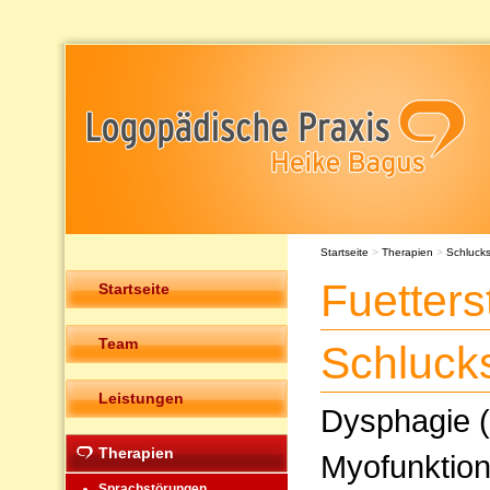
Startseite
>
Therapien
>
Schluck
Fuetters
Startseite
Team
Schluck
Leistungen
Dysphagie (
Therapien
Myofunktion
Sprachstörungen