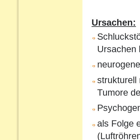
Ursachen:
Schluckst
Ursachen 
neurogene 
strukturel
Tumore de
Psychoge
als Folge 
(Luftröhren