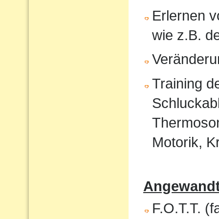
Erlernen 
wie z.B. 
Veränderu
Training 
Schluckabl
Thermosond
Motorik, K
Angewandte
F.O.T.T. (f