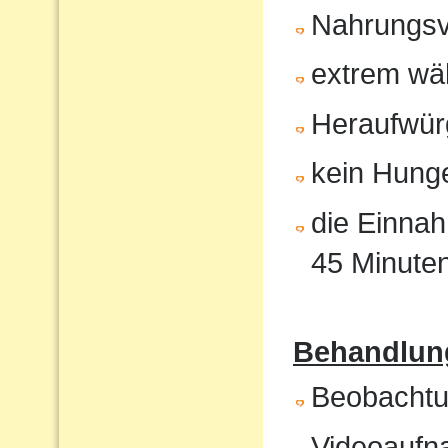
Nahrungsv
extrem wä
Heraufwür
kein Hunge
die Einnah
45 Minute
Behandlung
Beobachtun
Videoaufna