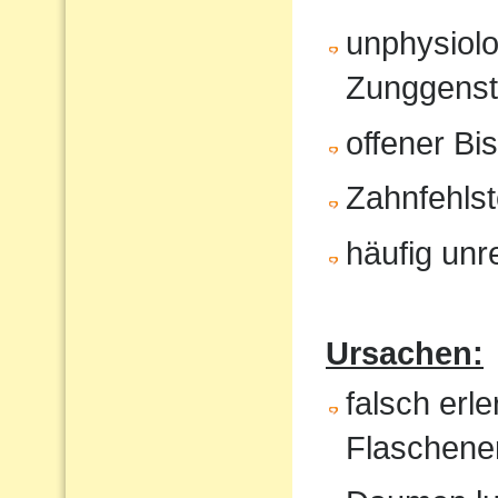
unphysiol
Zunggenst
offener Bi
Zahnfehlst
häufig unr
Ursachen:
falsch erl
Flaschene