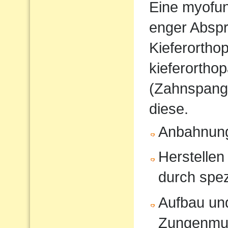
Eine myofunk
enger Absp
Kieferorthop
kieferortho
(Zahnspange
diese.
Anbahnung
Herstellen
durch spe
Aufbau und
Zungenmus