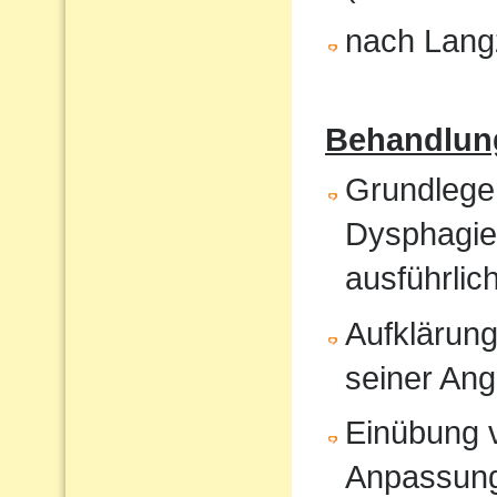
nach Langz
Behandlun
Grundlege
Dysphagiet
ausführlic
Aufklärung
seiner An
Einübung vo
Anpassun