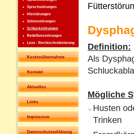
Fütterstöru
Sprechstörungen
Hörstörungen
Stimmstörungen
Dysphag
Schluckstörungen
Redeflussstörungen
Lese - Rechtschreibstörung
Definition:
Als Dysphag
Kostenübernahme
Schluckabla
Kontakt
Aktuelles
Mögliche 
Links
Husten od
Impressum
Trinken
Datenschutzerklärung