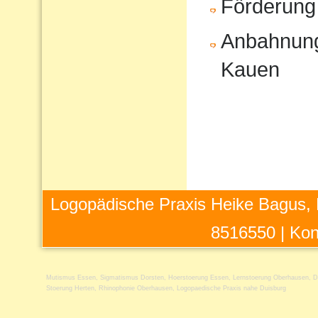
Förderung
Anbahnung
Kauen
Logopädische Praxis Heike Bagus, 
8516550 |
Kon
Mutismus Essen
,
Sigmatismus Dorsten
,
Hoerstoerung Essen
,
Lernstoerung Oberhausen
,
D
Stoerung Herten
,
Rhinophonie Oberhausen
,
Logopaedische Praxis nahe Duisburg