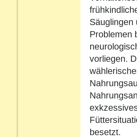
frühkindlic
Säuglingen 
Problemen b
neurologisc
vorliegen. D
wählerische
Nahrungsau
Nahrungsan
exkzessives
Füttersituat
besetzt.