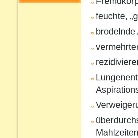
Fremdkörp
feuchte, „
brodelnde
vermehrter
rezidivier
Lungenent
Aspiratio
Verweiger
überdurchs
Mahlzeite