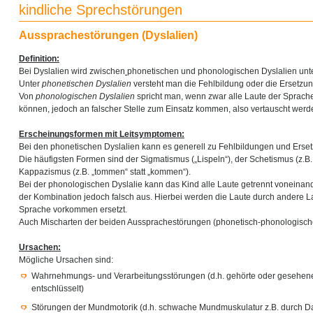
kindliche Sprechstörungen
Aussprachestörungen (Dyslalien)
Definition:
Bei Dyslalien wird zwischen
phonetischen und phonologischen Dyslalien unt
Unter
phonetischen Dyslalien
versteht man die Fehlbildung oder die Ersetzun
Von
phonologischen Dyslalien
spricht man, wenn zwar alle Laute der Sprac
können, jedoch an falscher Stelle zum Einsatz kommen, also vertauscht werd
Erscheinungsformen mit Leitsymptomen:
Bei den phonetischen Dyslalien kann es generell zu Fehlbildungen und Erse
Die häufigsten Formen sind der Sigmatismus („Lispeln“), der Schetismus (z.B. „
Kappazismus (z.B. „tommen“ statt „kommen“).
Bei der phonologischen Dyslalie kann das Kind alle Laute getrennt voneinander 
der Kombination jedoch falsch aus. Hierbei werden die Laute durch andere Lau
Sprache vorkommen ersetzt.
Auch Mischarten der beiden Aussprachestörungen (phonetisch-phonologische
Ursachen:
Mögliche Ursachen sind:
Wahrnehmungs- und Verarbeitungsstörungen (d.h. gehörte oder gesehene 
entschlüsselt)
Störungen der Mundmotorik (d.h. schwache Mundmuskulatur z.B. durch D