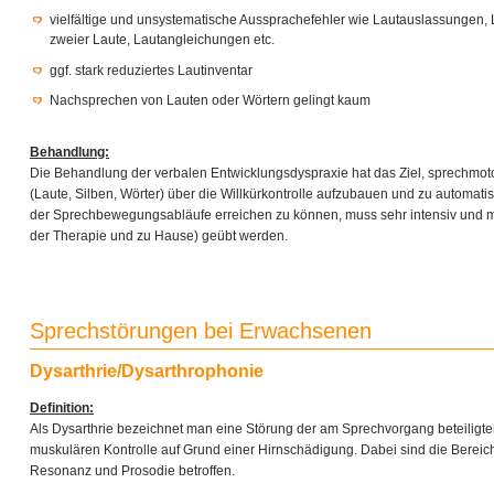
vielfältige und unsystematische Aussprachefehler wie Lautauslassungen,
zweier Laute, Lautangleichungen etc.
ggf. stark reduziertes Lautinventar
Nachsprechen von Lauten oder Wörtern gelingt kaum
Behandlung:
Die Behandlung der verbalen Entwicklungsdyspraxie hat das Ziel, sprechmo
(Laute, Silben, Wörter) über die Willkürkontrolle aufzubauen und zu automati
der Sprechbewegungsabläufe erreichen zu können, muss sehr intensiv und m
der Therapie und zu Hause) geübt werden.
Sprechstörungen bei Erwachsenen
Dysarthrie/Dysarthrophonie
Definition:
Als Dysarthrie bezeichnet man eine Störung der am Sprechvorgang beteiligt
muskulären Kontrolle auf Grund einer Hirnschädigung. Dabei sind die Bereich
Resonanz und Prosodie betroffen.