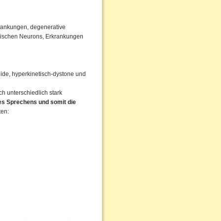
rankungen, degenerative
rischen Neurons, Erkrankungen
igide, hyperkinetisch-dystone und
 unterschiedlich stark
des Sprechens und somit die
ten: