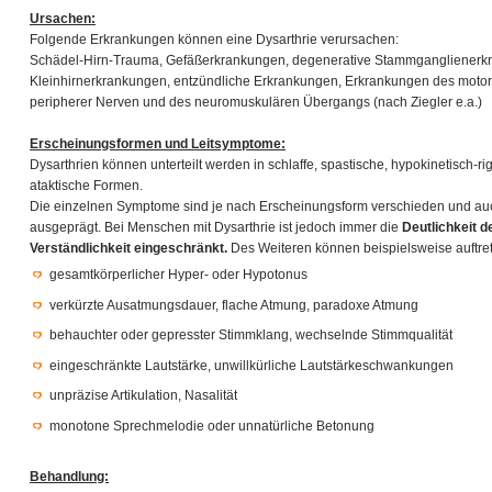
Ursachen:
Folgende Erkrankungen können eine Dysarthrie verursachen:
Schädel-Hirn-Trauma, Gefäßerkrankungen, degenerative Stammganglienerk
Kleinhirnerkrankungen, entzündliche Erkrankungen, Erkrankungen des moto
peripherer Nerven und des neuromuskulären Übergangs (nach Ziegler e.a.)
Erscheinungsformen und Leitsymptome:
Dysarthrien können unterteilt werden in schlaffe, spastische, hypokinetisch-r
ataktische Formen.
Die einzelnen Symptome sind je nach Erscheinungsform verschieden und auch
ausgeprägt. Bei Menschen mit Dysarthrie ist jedoch immer die
Deutlichkeit 
Verständlichkeit eingeschränkt.
Des Weiteren können beispielsweise auftre
gesamtkörperlicher Hyper- oder Hypotonus
verkürzte Ausatmungsdauer, flache Atmung, paradoxe Atmung
behauchter oder gepresster Stimmklang, wechselnde Stimmqualität
eingeschränkte Lautstärke, unwillkürliche Lautstärkeschwankungen
unpräzise Artikulation, Nasalität
monotone Sprechmelodie oder unnatürliche Betonung
Behandlung: