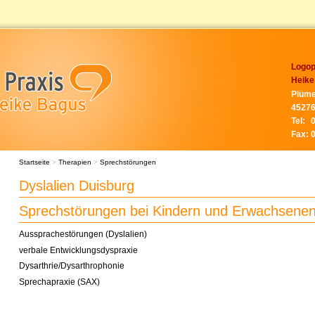
Logop
Heike
Plüme
45276
Tel:
Fax:
Startseite
>
Therapien
>
Sprechstörungen
Dyslalien Duisburg
Sprechstörungen bei Kindern und Erwachsene
Aussprachestörungen (Dyslalien)
verbale Entwicklungsdyspraxie
Dysarthrie/Dysarthrophonie
Sprechapraxie (SAX)