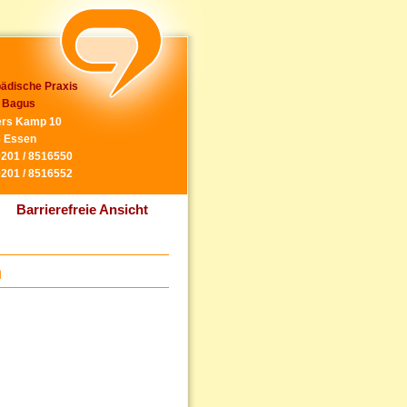
ädische Praxis
 Bagus
rs Kamp 10
 Essen
0201 / 8516550
0201 / 8516552
Barrierefreie Ansicht
n