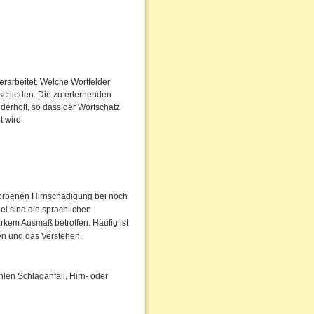
erarbeitet. Welche Wortfelder
ntschieden. Die zu erlernenden
erholt, so dass der Wortschatz
 wird.
worbenen Hirnschädigung bei noch
ei sind die sprachlichen
rkem Ausmaß betroffen. Häufig ist
hen und das Verstehen.
len Schlaganfall, Hirn- oder