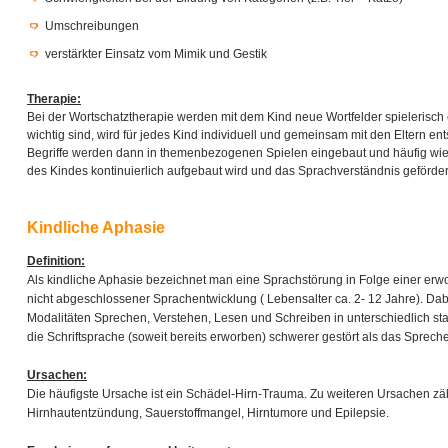
Umschreibungen
verstärkter Einsatz vom Mimik und Gestik
Therapie:
Bei der Wortschatztherapie werden mit dem Kind neue Wortfelder spielerisch 
wichtig sind, wird für jedes Kind individuell und gemeinsam mit den Eltern e
Begriffe werden dann in themenbezogenen Spielen eingebaut und häufig wied
des Kindes kontinuierlich aufgebaut wird und das Sprachverständnis gefördert
Kindliche Aphasie
Definition:
Als kindliche Aphasie bezeichnet man eine Sprachstörung in Folge einer er
nicht abgeschlossener Sprachentwicklung ( Lebensalter ca. 2- 12 Jahre). Dab
Modalitäten Sprechen, Verstehen, Lesen und Schreiben in unterschiedlich sta
die Schriftsprache (soweit bereits erworben) schwerer gestört als das Sprec
Ursachen:
Die häufigste Ursache ist ein Schädel-Hirn-Trauma. Zu weiteren Ursachen zäh
Hirnhautentzündung, Sauerstoffmangel, Hirntumore und Epilepsie.