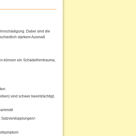
irnschädigung. Dabei sind die
rschiedlich starkem Ausmaß
hen können ein Schädelhirntrauma,
den:
iben) sind schwer beeinträchtigt,
rammstil
 Satzverdopplungen/-
eitsymptom: