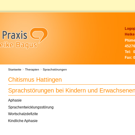
Logop
Heike
Plüme
45276
Tel:
Fax:
Startseite
>
Therapien
>
Sprachstörungen
Chitismus Hattingen
Sprachstörungen bei Kindern und Erwachsene
Aphasie
Sprachentwicklungsstörung
Wortschatzdefizite
Kindliche Aphasie