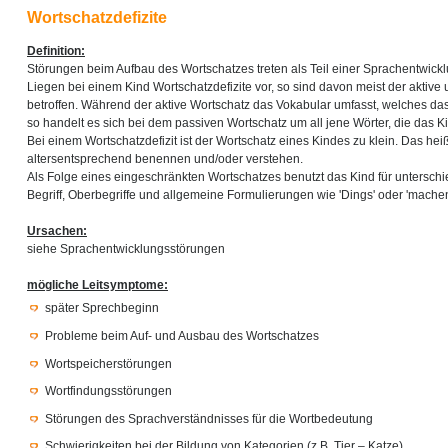
Wortschatzdefizite
Definition:
Störungen beim Aufbau des Wortschatzes treten als Teil einer Sprachentwickl
Liegen bei einem Kind Wortschatzdefizite vor, so sind davon meist der aktive
betroffen. Während der aktive Wortschatz das Vokabular umfasst, welches das
so handelt es sich bei dem passiven Wortschatz um all jene Wörter, die das Ki
Bei einem Wortschatzdefizit ist der Wortschatz eines Kindes zu klein. Das hei
altersentsprechend benennen und/oder verstehen.
Als Folge eines eingeschränkten Wortschatzes benutzt das Kind für unterschi
Begriff, Oberbegriffe und allgemeine Formulierungen wie 'Dings' oder 'machen
Ursachen:
siehe Sprachentwicklungsstörungen
mögliche Leitsymptome:
später Sprechbeginn
Probleme beim Auf- und Ausbau des Wortschatzes
Wortspeicherstörungen
Wortfindungsstörungen
Störungen des Sprachverständnisses für die Wortbedeutung
Schwierigkeiten bei der Bildung von Kategorien (z.B. Tier – Katze)