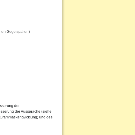
men-Segelspalten)
esserung der
besserung der Aussprache (siehe
r Grammatikentwicklung) und des