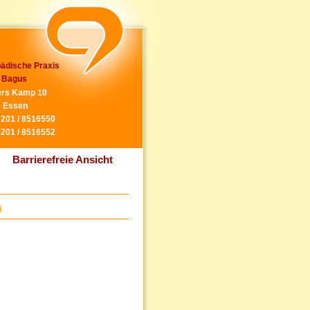
ädische Praxis
 Bagus
rs Kamp 10
 Essen
0201 / 8516550
0201 / 8516552
Barrierefreie Ansicht
n