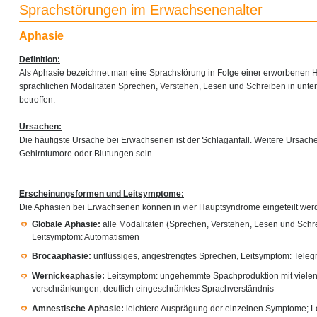
Sprachstörungen im Erwachsenenalter
Aphasie
Definition:
Als Aphasie bezeichnet man eine Sprachstörung in Folge einer erworbenen H
sprachlichen Modalitäten Sprechen, Verstehen, Lesen und Schreiben in unte
betroffen.
Ursachen:
Die häufigste Ursache bei Erwachsenen ist der Schlaganfall. Weitere Ursac
Gehirntumore oder Blutungen sein.
Erscheinungsformen und Leitsymptome:
Die Aphasien bei Erwachsenen können in vier Hauptsyndrome eingeteilt wer
Globale Aphasie:
alle Modalitäten (Sprechen, Verstehen, Lesen und Schre
Leitsymptom: Automatismen
Brocaaphasie:
unflüssiges, angestrengtes Sprechen, Leitsymptom: Teleg
Wernickeaphasie:
Leitsymptom: ungehemmte Spachproduktion mit vielen
verschränkungen, deutlich eingeschränktes Sprachverständnis
Amnestische Aphasie:
leichtere Ausprägung der einzelnen Symptome; L