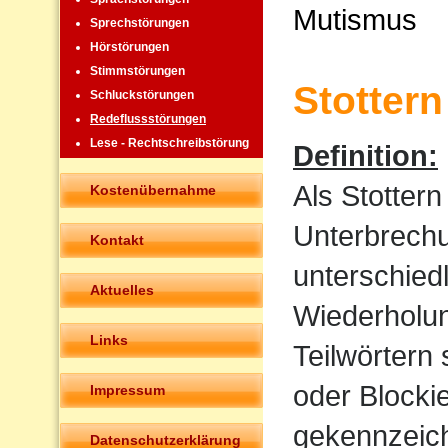
Mutismus
Sprechstörungen
Hörstörungen
Stimmstörungen
Stottern
Schluckstörungen
Redeflussstörungen
Lese - Rechtschreibstörung
Definition:
Als Stotter
Kostenübernahme
Unterbrechu
Kontakt
unterschied
Aktuelles
Wiederholun
Links
Teilwörtern
oder Blocki
Impressum
gekennzeich
Datenschutzerklärung