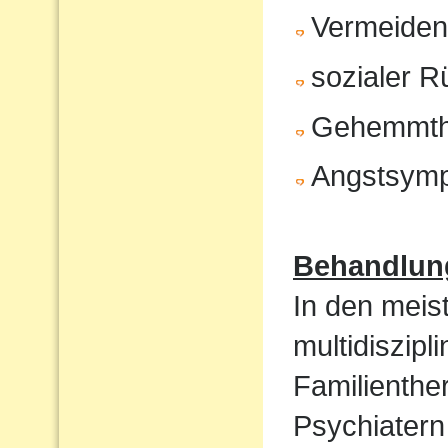
Vermeiden 
sozialer 
Gehemmth
Angstsym
Behandlun
In den meist
multidiszip
Familienthe
Psychiatern