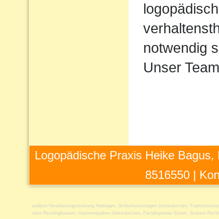
logopädisch
verhaltens
notwendig s
Unser Team 
Logopädische Praxis Heike Bagus, 
8516550 |
Kon
auditive Verarbeitungsstoerung Hattingen
,
Schluckstoerungen Gelsenkirchen
,
Fuetterstoeru
nahe Recklinghausen
,
Gaumenspalten Gelsenkirchen
,
Facialisparese Essen
,
Stottern Reck