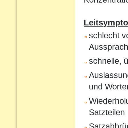
Leitsympt
schlecht v
Aussprach
schnelle, 
Auslassung
und Worte
Wiederholu
Satzteilen
Satzabbrü