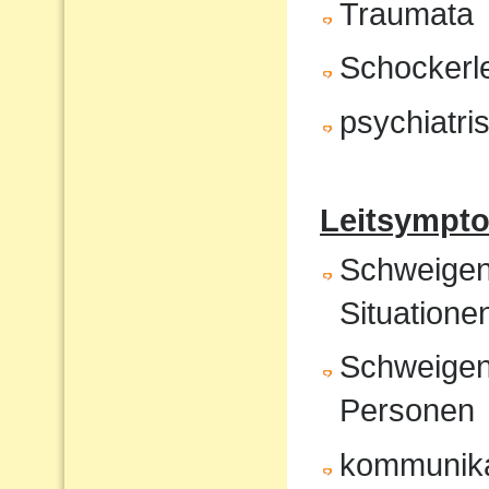
Traumata
Schockerl
psychiatr
Leitsympto
Schweigen 
Situatione
Schweigen
Personen
kommunika