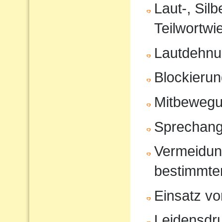
Laut-, Sil
Teilwortwi
Lautdehn
Blockierun
Mitbeweg
Sprechang
Vermeidun
bestimmte
Einsatz vo
Leidensdr