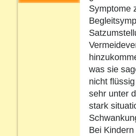
Symptome z
Begleitsym
Satzumstel
Vermeideve
hinzukommen
was sie sag
nicht flüssi
sehr unter d
stark situat
Schwankun
Bei Kindern 