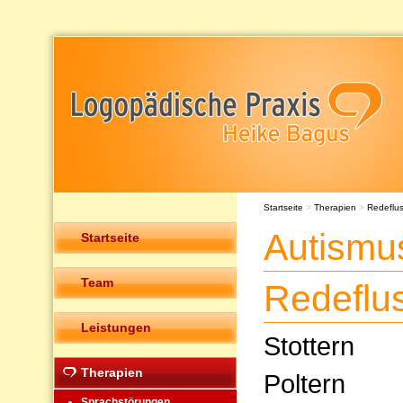
Startseite
>
Therapien
>
Redeflu
Autismu
Startseite
Team
Redeflu
Leistungen
Stottern
Therapien
Poltern
Sprachstörungen