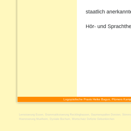
staatlich anerkann
Hör- und Sprachthe
Logopädische Praxis Heike Bagus, Plümers Kamp
Lernstoerung Essen
,
Grammatikstoerung Recklinghausen
,
Gaumenspalten Dorsten
,
Stimms
Hoerstoerung Muelheim
,
Dyslalie Bochum
,
Wortschatz Defizite Gelsenkirchen