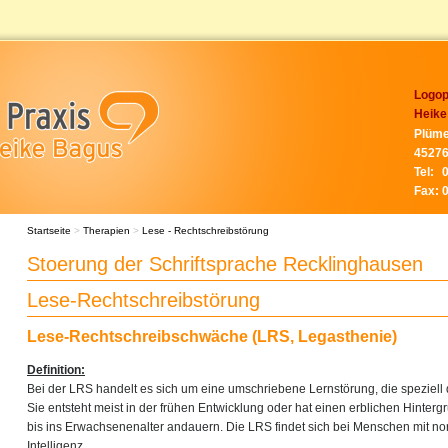
Logop
Heike
Plüme
45276
Tel:
Fax:
Startseite
>
Therapien
>
Lese - Rechtschreibstörung
Stoerung der Schriftsprache Recklinghausen
Lese-Rechtschreibstörung
Lese-Rechtschreibschwäche (LRS, Legasthenie)
Definition:
Bei der LRS handelt es sich um eine umschriebene Lernstörung, die speziell d
Sie entsteht meist in der frühen Entwicklung oder hat einen erblichen Hinter
bis ins Erwachsenenalter andauern. Die LRS findet sich bei Menschen mit nor
Intelligenz.