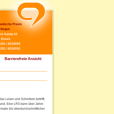
ädische Praxis
 Bagus
rs Kamp 10
 Essen
0201 / 8516550
0201 / 8516552
Barrierefreie Ansicht
as Lesen und Schreiben betrifft.
grund. Eine LRS kann über Jahre
maler bis überdurchschnittlicher