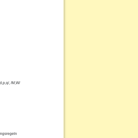
,p,q/, /M,W/
ungsregeln