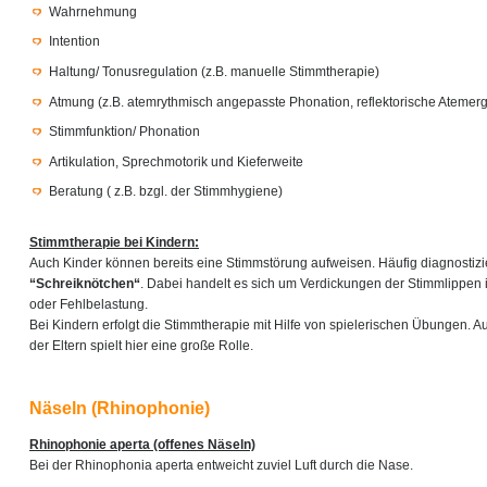
Wahrnehmung
Intention
Haltung/ Tonusregulation (z.B. manuelle Stimmtherapie)
Atmung (z.B. atemrythmisch angepasste Phonation, reflektorische Atemer
Stimmfunktion/ Phonation
Artikulation, Sprechmotorik und Kieferweite
Beratung ( z.B. bzgl. der Stimmhygiene)
Stimmtherapie bei Kindern:
Auch Kinder können bereits eine Stimmstörung aufweisen. Häufig diagnostizie
“Schreiknötchen“
. Dabei handelt es sich um Verdickungen der Stimmlippen 
oder Fehlbelastung.
Bei Kindern erfolgt die Stimmtherapie mit Hilfe von spielerischen Übungen. A
der Eltern spielt hier eine große Rolle.
Näseln (Rhinophonie)
Rhinophonie aperta (offenes Näseln)
Bei der Rhinophonia aperta entweicht zuviel Luft durch die Nase.