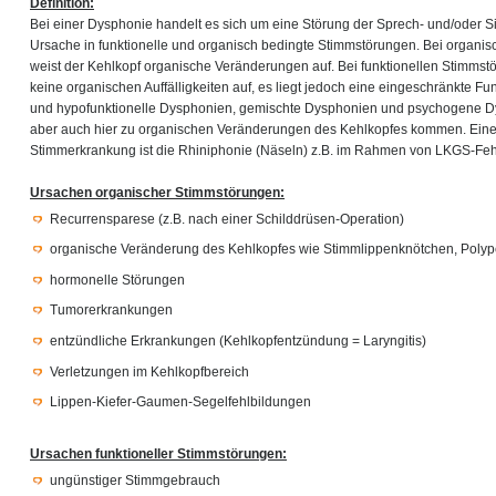
Definition:
Bei einer Dysphonie handelt es sich um eine Störung der Sprech- und/oder Si
Ursache in funktionelle und organisch bedingte Stimmstörungen. Bei organi
weist der Kehlkopf organische Veränderungen auf. Bei funktionellen Stimmst
keine organischen Auffälligkeiten auf, es liegt jedoch eine eingeschränkte Fun
und hypofunktionelle Dysphonien, gemischte Dysphonien und psychogene D
aber auch hier zu organischen Veränderungen des Kehlkopfes kommen. Ein
Stimmerkrankung ist die Rhiniphonie (Näseln) z.B. im Rahmen von LKGS-Feh
Ursachen organischer Stimmstörungen:
Recurrensparese (z.B. nach einer Schilddrüsen-Operation)
organische Veränderung des Kehlkopfes wie Stimmlippenknötchen, Poly
hormonelle Störungen
Tumorerkrankungen
entzündliche Erkrankungen (Kehlkopfentzündung = Laryngitis)
Verletzungen im Kehlkopfbereich
Lippen-Kiefer-Gaumen-Segelfehlbildungen
Ursachen funktioneller Stimmstörungen:
ungünstiger Stimmgebrauch