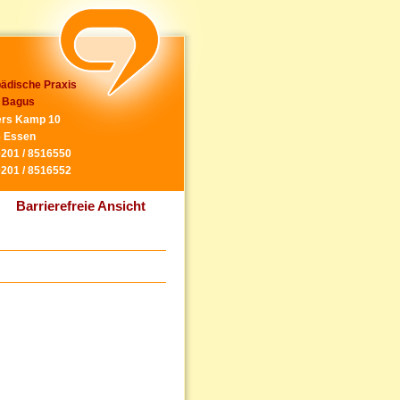
ädische Praxis
 Bagus
rs Kamp 10
 Essen
0201 / 8516550
0201 / 8516552
Barrierefreie Ansicht