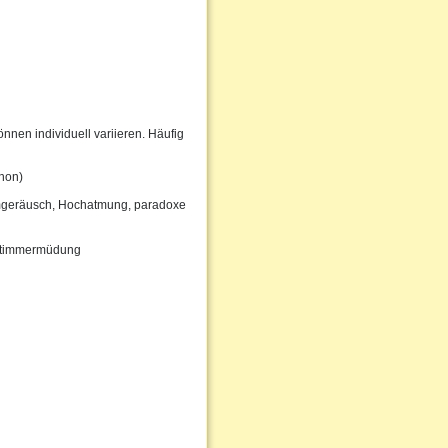
nen individuell variieren. Häufig
phon)
mgeräusch, Hochatmung, paradoxe
e Stimmermüdung