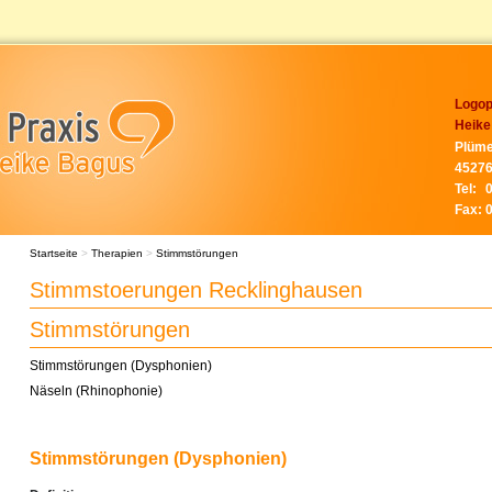
Logop
Heike
Plüme
45276
Tel:
Fax:
Startseite
>
Therapien
>
Stimmstörungen
Stimmstoerungen Recklinghausen
Stimmstörungen
Stimmstörungen (Dysphonien)
Näseln (Rhinophonie)
Stimmstörungen (Dysphonien)