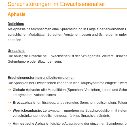
Sprachstörungen im Erwachsenenalter
Aphasie
Definition:
Als Aphasie bezeichnet man eine Sprachstörung in Folge einer erworbenen H
sprachlichen Modalitäten Sprechen, Verstehen, Lesen und Schreiben in unte
betroffen.
Ursachen:
Die häufigste Ursache bei Erwachsenen ist der Schlaganfall. Weitere Ursac
Gehirntumore oder Blutungen sein.
Erscheinungsformen und Leitsymptome:
Die Aphasien bei Erwachsenen können in vier Hauptsyndrome eingeteilt wer
Globale Aphasie:
alle Modalitäten (Sprechen, Verstehen, Lesen und Schre
Leitsymptom: Automatismen
Brocaaphasie:
unflüssiges, angestrengtes Sprechen, Leitsymptom: Teleg
Wernickeaphasie:
Leitsymptom: ungehemmte Spachproduktion mit vielen
verschränkungen, deutlich eingeschränktes Sprachverständnis
Amnestische Aphasie:
leichtere Ausprägung der einzelnen Symptome; L