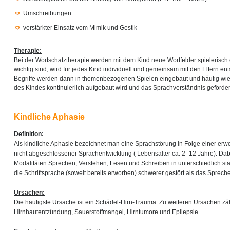
Umschreibungen
verstärkter Einsatz vom Mimik und Gestik
Therapie:
Bei der Wortschatztherapie werden mit dem Kind neue Wortfelder spielerisch 
wichtig sind, wird für jedes Kind individuell und gemeinsam mit den Eltern e
Begriffe werden dann in themenbezogenen Spielen eingebaut und häufig wied
des Kindes kontinuierlich aufgebaut wird und das Sprachverständnis gefördert
Kindliche Aphasie
Definition:
Als kindliche Aphasie bezeichnet man eine Sprachstörung in Folge einer er
nicht abgeschlossener Sprachentwicklung ( Lebensalter ca. 2- 12 Jahre). Dab
Modalitäten Sprechen, Verstehen, Lesen und Schreiben in unterschiedlich sta
die Schriftsprache (soweit bereits erworben) schwerer gestört als das Sprec
Ursachen:
Die häufigste Ursache ist ein Schädel-Hirn-Trauma. Zu weiteren Ursachen zäh
Hirnhautentzündung, Sauerstoffmangel, Hirntumore und Epilepsie.