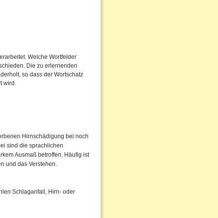
erarbeitet. Welche Wortfelder
ntschieden. Die zu erlernenden
erholt, so dass der Wortschatz
 wird.
worbenen Hirnschädigung bei noch
ei sind die sprachlichen
rkem Ausmaß betroffen. Häufig ist
hen und das Verstehen.
len Schlaganfall, Hirn- oder