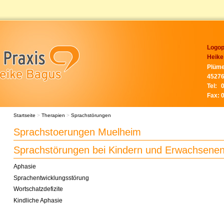
Logop
Heike
Plüme
45276
Tel:
Fax:
Startseite
>
Therapien
>
Sprachstörungen
Sprachstoerungen Muelheim
Sprachstörungen bei Kindern und Erwachsene
Aphasie
Sprachentwicklungsstörung
Wortschatzdefizite
Kindliche Aphasie