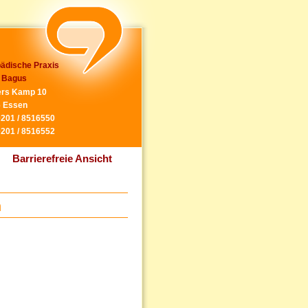
ädische Praxis
 Bagus
rs Kamp 10
 Essen
0201 / 8516550
0201 / 8516552
Barrierefreie Ansicht
n