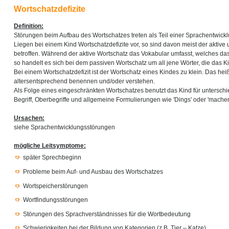
Wortschatzdefizite
Definition:
Störungen beim Aufbau des Wortschatzes treten als Teil einer Sprachentwickl
Liegen bei einem Kind Wortschatzdefizite vor, so sind davon meist der aktive
betroffen. Während der aktive Wortschatz das Vokabular umfasst, welches das
so handelt es sich bei dem passiven Wortschatz um all jene Wörter, die das Ki
Bei einem Wortschatzdefizit ist der Wortschatz eines Kindes zu klein. Das hei
altersentsprechend benennen und/oder verstehen.
Als Folge eines eingeschränkten Wortschatzes benutzt das Kind für unterschi
Begriff, Oberbegriffe und allgemeine Formulierungen wie 'Dings' oder 'machen
Ursachen:
siehe Sprachentwicklungsstörungen
mögliche Leitsymptome:
später Sprechbeginn
Probleme beim Auf- und Ausbau des Wortschatzes
Wortspeicherstörungen
Wortfindungsstörungen
Störungen des Sprachverständnisses für die Wortbedeutung
Schwierigkeiten bei der Bildung von Kategorien (z.B. Tier – Katze)