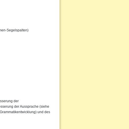
men-Segelspalten)
esserung der
besserung der Aussprache (siehe
r Grammatikentwicklung) und des