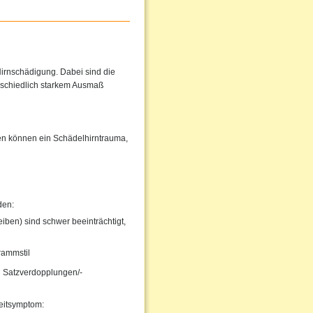
irnschädigung. Dabei sind die
rschiedlich starkem Ausmaß
hen können ein Schädelhirntrauma,
den:
iben) sind schwer beeinträchtigt,
rammstil
 Satzverdopplungen/-
eitsymptom: