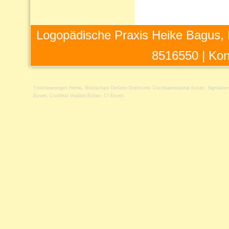
Logopädische Praxis Heike Bagus, 
8516550 |
Kon
Trinkstoerungen Herne
,
Wortschatz Defizite Dortmund
,
Cochleaimplantat Essen
,
Sigmatism
Essen
,
Cochlear Implant Essen
,
CI Essen