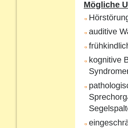
Mögliche U
Hörstörun
auditive 
frühkindli
kognitive 
Syndrome
pathologi
Sprechorg
Segelspalt
eingeschr