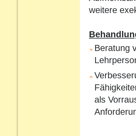
weitere exek
Behandlun
Beratung v
Lehrperso
Verbesser
Fähigkeite
als Vorrau
Anforderu