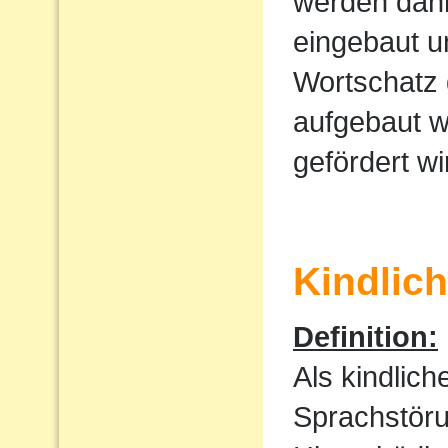
werden dan
eingebaut u
Wortschatz 
aufgebaut w
gefördert wi
Kindlic
Definition:
Als kindlic
Sprachstöru