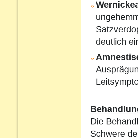
Wernicke
ungehemmt
Satzverdo
deutlich e
Amnestis
Ausprägun
Leitsympt
Behandlun
Die Behandl
Schwere der