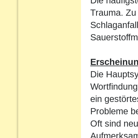
Die häufigst
Trauma. Zu 
Schlaganfal
Sauerstoffm
Erscheinu
Die Haupts
Wortfindun
ein gestört
Probleme be
Oft sind ne
Aufmerksamk