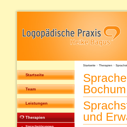
Startseite
>
Therapien
>
Sprachs
Sprache
Startseite
Bochum
Team
Sprachs
Leistungen
und Erw
Therapien
Sprachstörungen