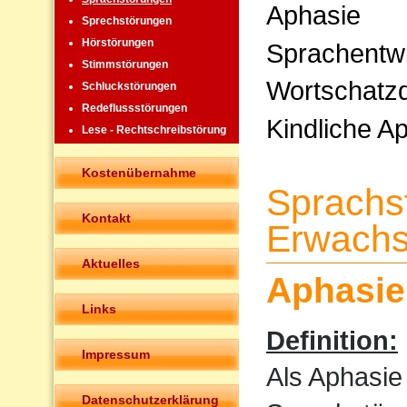
Aphasie
Sprechstörungen
Hörstörungen
Sprachentw
Stimmstörungen
Wortschatzd
Schluckstörungen
Redeflussstörungen
Kindliche A
Lese - Rechtschreibstörung
Kostenübernahme
Sprachs
Kontakt
Erwachs
Aktuelles
Aphasie
Links
Definition:
Impressum
Als Aphasie
Datenschutzerklärung