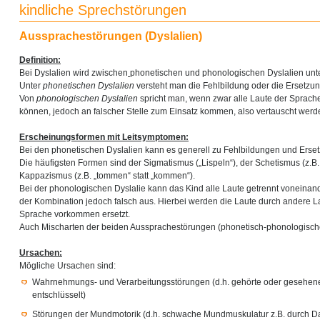
kindliche Sprechstörungen
Aussprachestörungen (Dyslalien)
Definition:
Bei Dyslalien wird zwischen
phonetischen und phonologischen Dyslalien unt
Unter
phonetischen Dyslalien
versteht man die Fehlbildung oder die Ersetzun
Von
phonologischen Dyslalien
spricht man, wenn zwar alle Laute der Sprac
können, jedoch an falscher Stelle zum Einsatz kommen, also vertauscht werd
Erscheinungsformen mit Leitsymptomen:
Bei den phonetischen Dyslalien kann es generell zu Fehlbildungen und Erse
Die häufigsten Formen sind der Sigmatismus („Lispeln“), der Schetismus (z.B. „
Kappazismus (z.B. „tommen“ statt „kommen“).
Bei der phonologischen Dyslalie kann das Kind alle Laute getrennt voneinander 
der Kombination jedoch falsch aus. Hierbei werden die Laute durch andere Lau
Sprache vorkommen ersetzt.
Auch Mischarten der beiden Aussprachestörungen (phonetisch-phonologische
Ursachen:
Mögliche Ursachen sind:
Wahrnehmungs- und Verarbeitungsstörungen (d.h. gehörte oder gesehene 
entschlüsselt)
Störungen der Mundmotorik (d.h. schwache Mundmuskulatur z.B. durch D