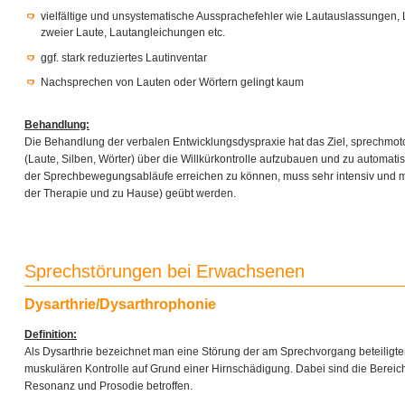
vielfältige und unsystematische Aussprachefehler wie Lautauslassungen,
zweier Laute, Lautangleichungen etc.
ggf. stark reduziertes Lautinventar
Nachsprechen von Lauten oder Wörtern gelingt kaum
Behandlung:
Die Behandlung der verbalen Entwicklungsdyspraxie hat das Ziel, sprechmo
(Laute, Silben, Wörter) über die Willkürkontrolle aufzubauen und zu automati
der Sprechbewegungsabläufe erreichen zu können, muss sehr intensiv und m
der Therapie und zu Hause) geübt werden.
Sprechstörungen bei Erwachsenen
Dysarthrie/Dysarthrophonie
Definition:
Als Dysarthrie bezeichnet man eine Störung der am Sprechvorgang beteiligt
muskulären Kontrolle auf Grund einer Hirnschädigung. Dabei sind die Bereich
Resonanz und Prosodie betroffen.