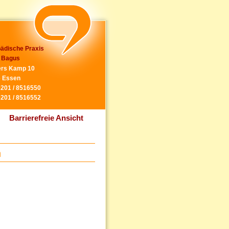
ädische Praxis
 Bagus
rs Kamp 10
 Essen
0201 / 8516550
0201 / 8516552
Barrierefreie Ansicht
n