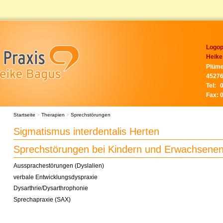
Logop
Heike
Plüme
45276
Tel:
Fax:
Startseite
>
Therapien
>
Sprechstörungen
Sigmatismus interdentalis Herten
Sprechstörungen bei Kindern und Erwachsene
Aussprachestörungen (Dyslalien)
verbale Entwicklungsdyspraxie
Dysarthrie/Dysarthrophonie
Sprechapraxie (SAX)