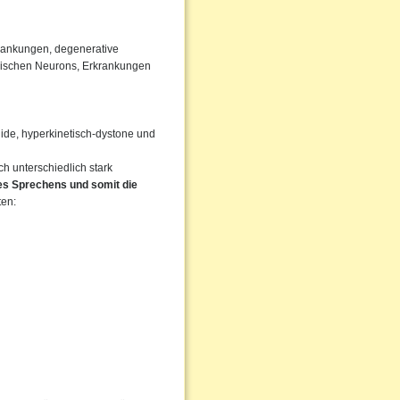
rankungen, degenerative
rischen Neurons, Erkrankungen
igide, hyperkinetisch-dystone und
 unterschiedlich stark
des Sprechens und somit die
ten: