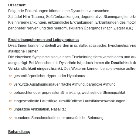
Ursachen:
Folgende Erkrankungen können eine Dysarthrie verursachen:
Schädel-Hirn-Trauma, Gefäßerkrankungen, degenerative Stammganglienerk
Kleinhirnerkrankungen, entzündliche Erkrankungen, Erkrankungen des moto
peripherer Nerven und des neuromuskulären Übergangs (nach Ziegler e.a.)
Erscheinungsformen und Leitsymptome:
Dysarthrien können unterteilt werden in schlaffe, spastische, hypokinetisch-r
ataktische Formen.
Die einzelnen Symptome sind je nach Erscheinungsform verschieden und auch
ausgeprägt. Bei Menschen mit Dysarthrie ist jedoch immer die
Deutlichkeit 
Verständlichkeit eingeschränkt.
Des Weiteren können beispielsweise auftre
gesamtkörperlicher Hyper- oder Hypotonus
verkürzte Ausatmungsdauer, flache Atmung, paradoxe Atmung
behauchter oder gepresster Stimmklang, wechselnde Stimmqualität
eingeschränkte Lautstärke, unwillkürliche Lautstärkeschwankungen
unpräzise Artikulation, Nasalität
monotone Sprechmelodie oder unnatürliche Betonung
Behandlung: