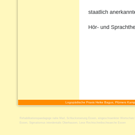
staatlich anerkann
Hör- und Sprachthe
Logopädische Praxis Heike Bagus, Plümers Kamp
Rehabilitationspaedagoge nahe Marl
,
Schluckstoerung Essen
,
eingeschraenkter Wortschat
Essen
,
Sigmatismus interdentalis Oberhausen
,
Lese Rechtschreibschwaeche Essen