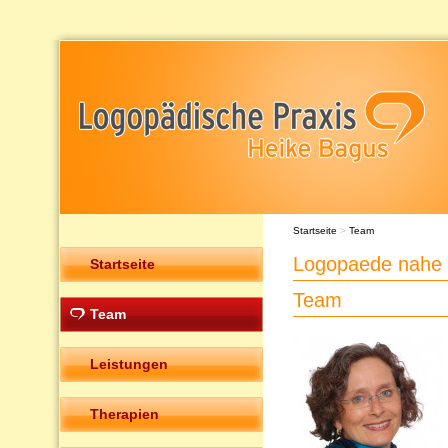
Startseite
>
Team
Logopaede nahe 
Startseite
Team
Team
Leistungen
Therapien