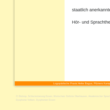
staatlich anerkann
Hör- und Sprachthe
Logopädische Praxis Heike Bagus, Plümers Kamp
CI Bottrop
,
Schluckstoerung Essen
,
Wortschatz Defizite Oberhausen
,
Akademischer Sprach
Dysphonie Velbert
,
Dysphonien Essen