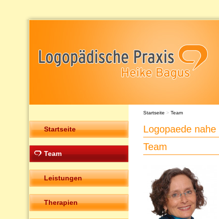
Startseite
>
Team
Logopaede nahe 
Startseite
Team
Team
Leistungen
Therapien