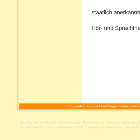
staatlich anerkann
Hör- und Sprachthe
Logopädische Praxis Heike Bagus, Plümers Kamp
Mundtherapie nahe Bochum
,
Fuetterstoerungen Recklinghausen
,
phonetische Stoerungen 
Aktuelles Dorsten
,
Lese Rechtschreibschwaeche Duisburg
,
Schetismus Essen
,
Sigmatismu