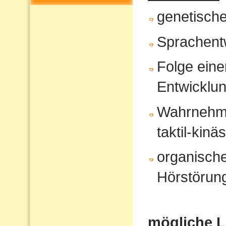
genetisch
Sprachent
Folge eine
Entwicklu
Wahrnehmun
taktil-kinä
organische
Hörstörung
mögliche 