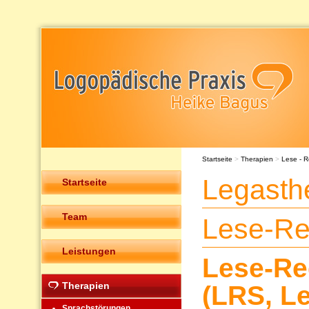
Startseite
>
Therapien
>
Lese - R
Legasthe
Startseite
Team
Lese-Re
Leistungen
Lese-Re
Therapien
(LRS, L
Sprachstörungen