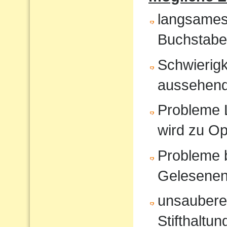
langsames
Buchstabe
Schwierigk
aussehende
Probleme 
wird zu O
Probleme 
Gelesene
unsauberes
Stifthaltun