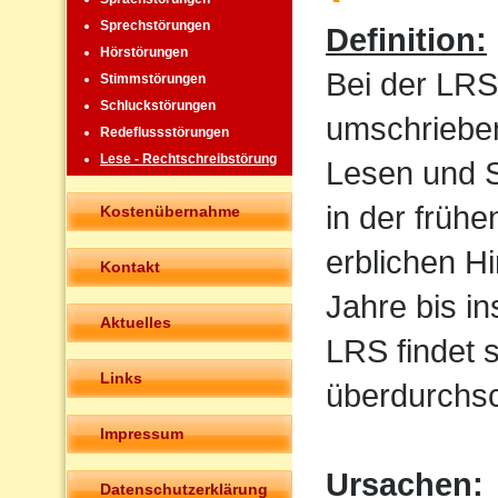
Sprechstörungen
Definition:
Hörstörungen
Bei der LRS
Stimmstörungen
Schluckstörungen
umschrieben
Redeflussstörungen
Lese - Rechtschreibstörung
Lesen und Sc
in der frühe
Kostenübernahme
erblichen H
Kontakt
Jahre bis i
Aktuelles
LRS findet 
Links
überdurchsch
Impressum
Ursachen:
Datenschutzerklärung