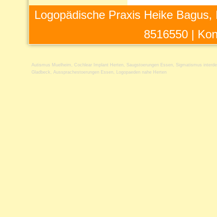
Logopädische Praxis Heike Bagus, 
8516550 |
Kon
Autismus Muelheim
,
Cochlear Implant Herten
,
Saugstoerungen Essen
,
Sigmatismus interde
Gladbeck
,
Aussprachestoerungen Essen
,
Logopaeden nahe Herten