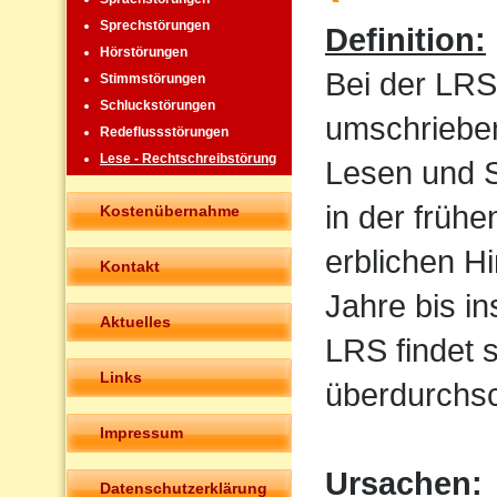
Sprechstörungen
Definition:
Hörstörungen
Bei der LRS
Stimmstörungen
Schluckstörungen
umschrieben
Redeflussstörungen
Lese - Rechtschreibstörung
Lesen und Sc
in der frühe
Kostenübernahme
erblichen H
Kontakt
Jahre bis i
Aktuelles
LRS findet 
Links
überdurchsch
Impressum
Ursachen:
Datenschutzerklärung