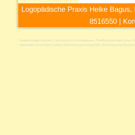
Logopädische Praxis Heike Bagus, 
8516550 |
Kon
Saugstoerungen Muelheim
,
Gammazismus Recklinghausen
,
Redeflussstoerungen Essen
,
S
stockendes Lesen Essen
,
auditive Wahrnehmungsstoerung Marl
,
Sprachstoerung Oberhaus