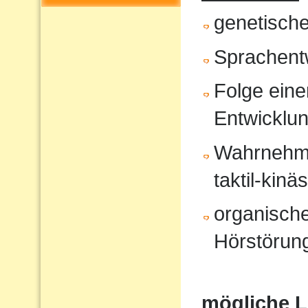
genetisch
Sprachent
Folge eine
Entwicklu
Wahrnehmun
taktil-kinä
organische
Hörstörung
mögliche 