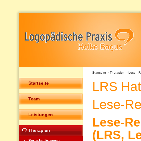
Startseite
>
Therapien
>
Lese - R
LRS Hat
Startseite
Team
Lese-Re
Leistungen
Lese-Re
Therapien
(LRS, L
Sprachstörungen