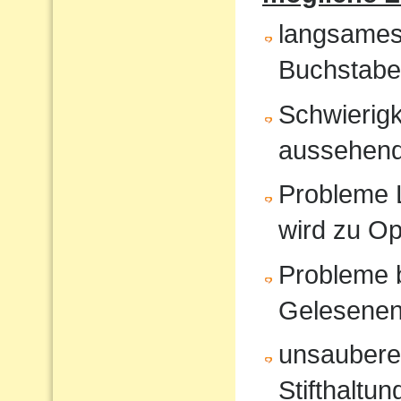
langsames
Buchstabe
Schwierigk
aussehende
Probleme 
wird zu O
Probleme 
Gelesene
unsauberes
Stifthaltun