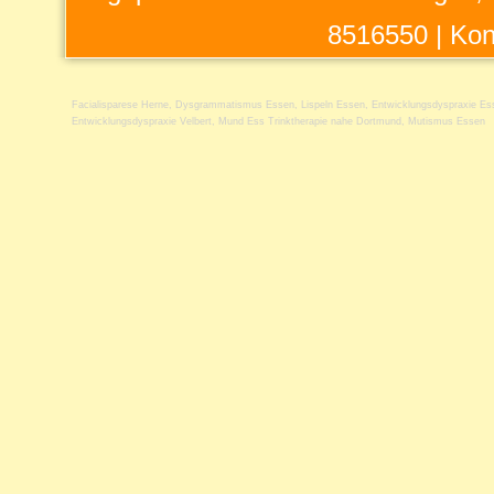
8516550 |
Kon
Facialisparese Herne
,
Dysgrammatismus Essen
,
Lispeln Essen
,
Entwicklungsdyspraxie Es
Entwicklungsdyspraxie Velbert
,
Mund Ess Trinktherapie nahe Dortmund
,
Mutismus Essen