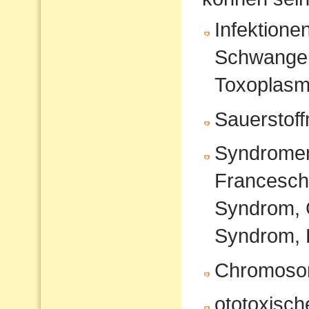
Infektione
Schwanger
Toxoplasm
Sauerstof
Syndromer
Francesche
Syndrom, 
Syndrom, 
Chromoso
ototoxisc