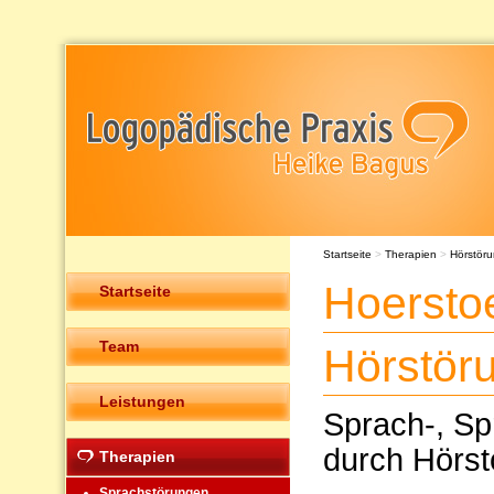
Startseite
>
Therapien
>
Hörstör
Hoersto
Startseite
Team
Hörstör
Leistungen
Sprach-, Sp
durch Hörst
Therapien
Sprachstörungen