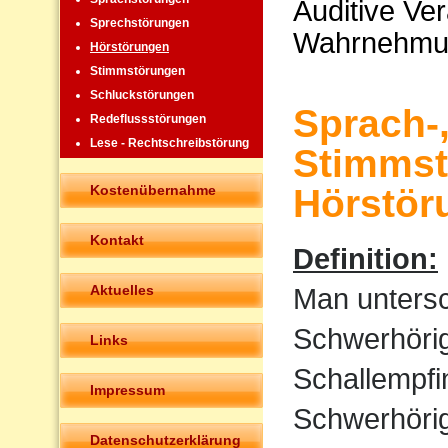
Auditive Ve
Sprechstörungen
Wahrnehmu
Hörstörungen
Stimmstörungen
Schluckstörungen
Sprach-
Redeflussstörungen
Lese - Rechtschreibstörung
Stimmst
Kostenübernahme
Hörstör
Kontakt
Definition:
Aktuelles
Man untersc
Schwerhörigk
Links
Schallempfi
Impressum
Schwerhörigk
Datenschutzerklärung