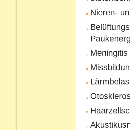
Nieren- u
Belüftungs
Paukenerg
Meningitis
Missbildu
Lärmbelas
Otosklero
Haarzells
Akustikus