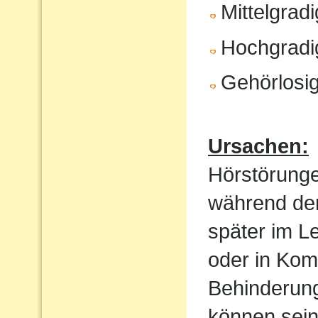
Mittelgrad
Hochgradi
Gehörlosig
Ursachen:
Hörstörung
während der
später im Le
oder in Kom
Behinderung
können sein