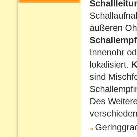
Schallleit
Schallaufna
äußeren Ohr
Schallempf
Innenohr od
lokalisiert.
K
sind Mischf
Schallempfi
Des Weiteren
verschiede
Geringgrad