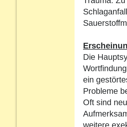
Trauma. Zu 
Schlaganfal
Sauerstoffm
Erscheinu
Die Haupts
Wortfindun
ein gestört
Probleme be
Oft sind ne
Aufmerksamk
weitere exek