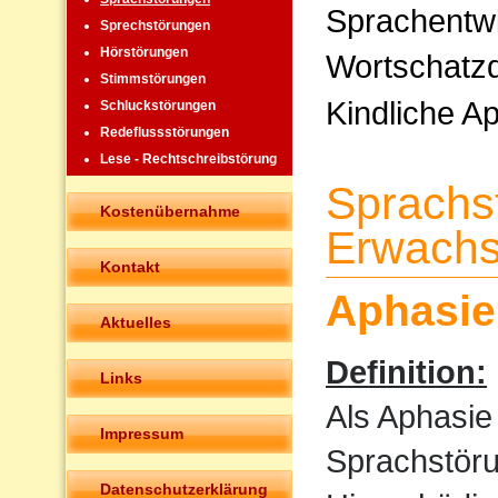
Sprachentw
Sprechstörungen
Hörstörungen
Wortschatzd
Stimmstörungen
Kindliche A
Schluckstörungen
Redeflussstörungen
Lese - Rechtschreibstörung
Sprachs
Kostenübernahme
Erwachs
Kontakt
Aphasie
Aktuelles
Definition:
Links
Als Aphasie
Impressum
Sprachstöru
Datenschutzerklärung