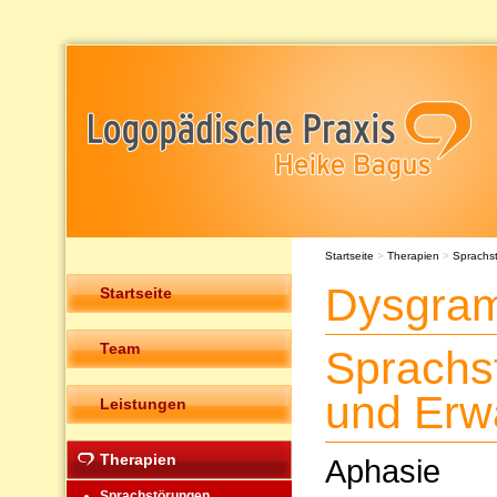
Startseite
>
Therapien
>
Sprachs
Dysgram
Startseite
Team
Sprachs
und Erw
Leistungen
Therapien
Aphasie
Sprachstörungen