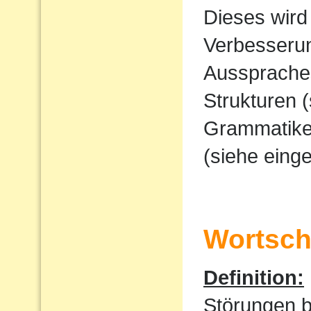
Dieses wird
Verbesserun
Ausspraches
Strukturen 
Grammatike
(siehe eing
Wortscha
Definition:
Störungen 