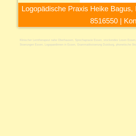
Logopädische Praxis Heike Bagus, 
8516550 |
Kon
Klinischer Lerntherapeut nahe Oberhausen
,
Sprechapraxie Essen
,
stockendes Lesen Essen
Stoerungen Essen
,
Logopaedinnen in Essen
,
Grammatikstoerung Duisburg
,
phonetische St