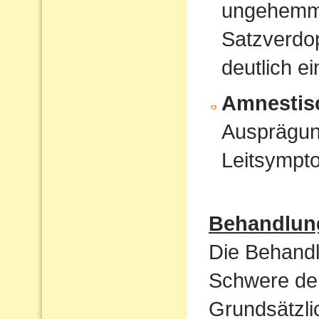
ungehemmt
Satzverdo
deutlich e
Amnestis
Ausprägun
Leitsympt
Behandlun
Die Behandl
Schwere der
Grundsätzli