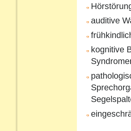
Hörstörun
auditive 
frühkindli
kognitive 
Syndrome
pathologi
Sprechorg
Segelspalt
eingeschr