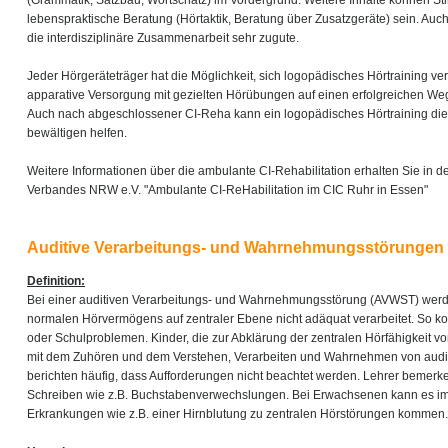
(Grammatik, Satzbau, Wortschatz) im Vordergrund. Weitere Inhalte können 
lebenspraktische Beratung (Hörtaktik, Beratung über Zusatzgeräte) sein. Auc
die interdisziplinäre Zusammenarbeit sehr zugute.
Jeder Hörgeräteträger hat die Möglichkeit, sich logopädisches Hörtraining ve
apparative Versorgung mit gezielten Hörübungen auf einen erfolgreichen Weg
Auch nach abgeschlossener CI-Reha kann ein logopädisches Hörtraining die 
bewältigen helfen.
Weitere Informationen über die ambulante CI-Rehabilitation erhalten Sie in d
Verbandes NRW e.V. "Ambulante CI-ReHabilitation im CIC Ruhr in Essen"
Auditive Verarbeitungs- und Wahrnehmungsstörungen
Definition:
Bei einer auditiven Verarbeitungs- und Wahrnehmungsstörung (AVWST) werden
normalen Hörvermögens auf zentraler Ebene nicht adäquat verarbeitet. So ko
oder Schulproblemen. Kinder, die zur Abklärung der zentralen Hörfähigkeit v
mit dem Zuhören und dem Verstehen, Verarbeiten und Wahrnehmen von auditi
berichten häufig, dass Aufforderungen nicht beachtet werden. Lehrer beme
Schreiben wie z.B. Buchstabenverwechslungen. Bei Erwachsenen kann es 
Erkrankungen wie z.B. einer Hirnblutung zu zentralen Hörstörungen kommen.