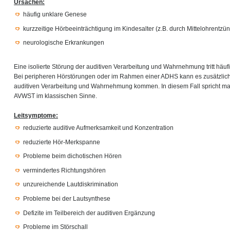
Ursachen:
häufig unklare Genese
kurzzeitige Hörbeeinträchtigung im Kindesalter (z.B. durch Mittelohrentz
neurologische Erkrankungen
Eine isolierte Störung der auditiven Verarbeitung und Wahrnehmung tritt häu
Bei peripheren Hörstörungen oder im Rahmen einer ADHS kann es zusätzlich 
auditiven Verarbeitung und Wahrnehmung kommen. In diesem Fall spricht ma
AVWST im klassischen Sinne.
Leitsymptome:
reduzierte auditive Aufmerksamkeit und Konzentration
reduzierte Hör-Merkspanne
Probleme beim dichotischen Hören
vermindertes Richtungshören
unzureichende Lautdiskrimination
Probleme bei der Lautsynthese
Defizite im Teilbereich der auditiven Ergänzung
Probleme im Störschall