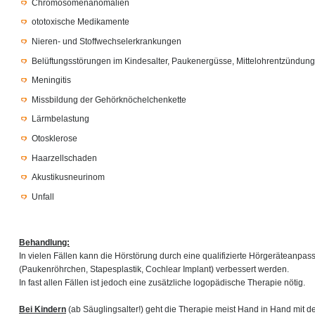
Chromosomenanomalien
ototoxische Medikamente
Nieren- und Stoffwechselerkrankungen
Belüftungsstörungen im Kindesalter, Paukenergüsse, Mittelohrentzündun
Meningitis
Missbildung der Gehörknöchelchenkette
Lärmbelastung
Otosklerose
Haarzellschaden
Akustikusneurinom
Unfall
Behandlung:
In vielen Fällen kann die Hörstörung durch eine qualifizierte Hörgeräteanpa
(Paukenröhrchen, Stapesplastik, Cochlear Implant) verbessert werden.
In fast allen Fällen ist jedoch eine zusätzliche logopädische Therapie nötig.
Bei Kindern
(ab Säuglingsalter!) geht die Therapie meist Hand in Hand mit d