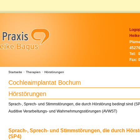
Logop
Heike
Plüme
45276
Tel:
Fax:
Startseite
>
Therapien
>
Hörstörungen
Cochleaimplantat Bochum
Hörstörungen
Sprach-, Sprech- und Stimmstörungen, die durch Hörstörung bedingt sind (S
Auditive Verarbeitungs- und Wahrnehmungsstörungen (AVWST)
Sprach-, Sprech- und Stimmstörungen, die durch Hörst
(SP4)