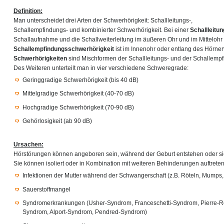
Definition:
Man unterscheidet drei Arten der Schwerhörigkeit: Schallleitungs-,
Schallempfindungs- und kombinierter Schwerhörigkeit. Bei einer
Schallleitu
Schallaufnahme und die Schallweiterleitung im äußeren Ohr und im Mittelohr 
Schallempfindungsschwerhörigkeit
ist im Innenohr oder entlang des Hörnerv
Schwerhörigkeiten
sind Mischformen der Schallleitungs- und der Schallemp
Des Weiteren unterteilt man in vier verschiedene Schweregrade:
Geringgradige Schwerhörigkeit (bis 40 dB)
Mittelgradige Schwerhörigkeit (40-70 dB)
Hochgradige Schwerhörigkeit (70-90 dB)
Gehörlosigkeit (ab 90 dB)
Ursachen:
Hörstörungen können angeboren sein, während der Geburt entstehen oder sic
Sie können isoliert oder in Kombination mit weiteren Behinderungen auftret
Infektionen der Mutter während der Schwangerschaft (z.B. Röteln, Mumps
Sauerstoffmangel
Syndromerkrankungen (Usher-Syndrom, Franceschetti-Syndrom, Pierre-R
Syndrom, Alport-Syndrom, Pendred-Syndrom)