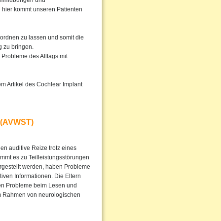
Stimmübungen und
h hier kommt unseren Patienten
rordnen zu lassen und somit die
 zu bringen.
Probleme des Alltags mit
em Artikel des Cochlear Implant
 (AVWST)
 auditive Reize trotz eines
mmt es zu Teilleistungsstörungen
orgestellt werden, haben Probleme
ven Informationen. Die Eltern
rken Probleme beim Lesen und
im Rahmen von neurologischen