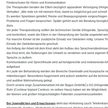
Förderschulen für Hören und Kommunikation:
Die Therapeuten beraten die Eltern bezüglich apparativer Versorgung (Hörg
Verhalten: „Wie rede ich mit meinem Kind, damit es möglichst gut und schnell 
Es werden Spielideen geliefert, Reime und Bewegungsspiele vorgeschlagen u
Probleme und Fragen besprochen. Später gehört auch die Beratung bezüglic
dazu.
Vor jeder Therapiesitzung sollten die technischen Geräte (Hörgeräte, Sprac
und kontrolliert, sowie die Eltern in der Überprüfung der Geräte angeleitet we
Für manche Kinder ist der zusätzliche Einsatz von Gebärden nötig. Unsere T
Einsatz der Gebärdensprache geschult.
Am Anfang der Arbeit mit dem Kind steht der Aufbau des Sprachverständnisse
das Kind lernt, die Äußerungen der Umwelt zu verstehen und seine eigenen
Sprache zu äußern.
Kommunikation und Sprechfreude wird auf kindgerechte und motivierende Ar
aufgebaut.
Im Laufe der Behandlung werden die Bereiche Grammatik und Aussprache ve
miteinbezogen. Besonderes Augenmerk wird jedoch weiterhin auf die techni
und auditive Wahrnehmung gelegt.
Durch unsere enge Zusammenarbeit mit der Bagus GmbH&Co KG (Hörgeräte
Ruhr (Cochlear Implant Centrum: im selben Haus) haben wir die Möglichkeit, 
der kleinen und großen hörgeschädigten Patienten zusammenzuarbeiten.
Bei Jugendlichen und Erwachsenen
steht das Hörtraining (auch Telefontrai