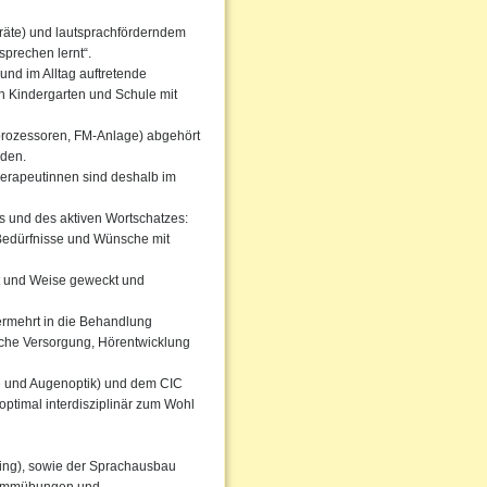
eräte) und lautsprachförderndem
sprechen lernt“.
nd im Alltag auftretende
h Kindergarten und Schule mit
hprozessoren, FM-Anlage) abgehört
rden.
herapeutinnen sind deshalb im
s und des aktiven Wortschatzes:
 Bedürfnisse und Wünsche mit
t und Weise geweckt und
rmehrt in die Behandlung
sche Versorgung, Hörentwicklung
 und Augenoptik) und dem CIC
optimal interdisziplinär zum Wohl
ning), sowie der Sprachausbau