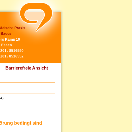
ädische Praxis
 Bagus
rs Kamp 10
 Essen
0201 / 8516550
0201 / 8516552
Barrierefreie Ansicht
P4)
örung bedingt sind