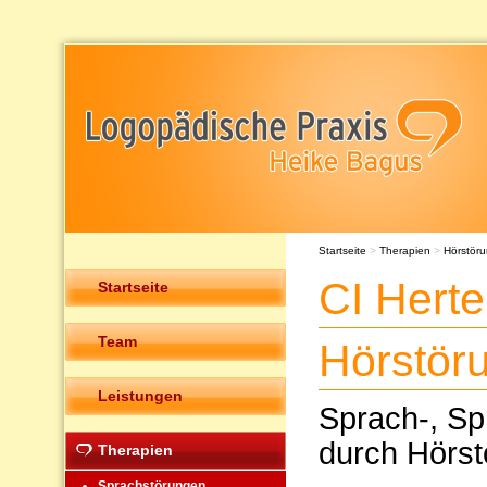
Startseite
>
Therapien
>
Hörstör
CI Hert
Startseite
Team
Hörstör
Leistungen
Sprach-, Sp
durch Hörst
Therapien
Sprachstörungen