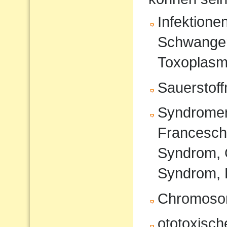
Infektione
Schwanger
Toxoplasm
Sauerstof
Syndromer
Francesche
Syndrom, 
Syndrom, 
Chromoso
ototoxisc