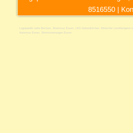
8516550 |
Kon
Logopaedin nahe Bochum
,
Mutismus Essen
,
LKG Gelsenkirchen
,
Klinischer Lerntherapeut 
Autismus Essen
,
Stimmstoerungen Essen