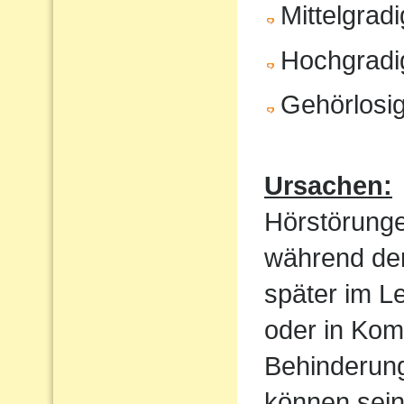
Mittelgrad
Hochgradi
Gehörlosig
Ursachen:
Hörstörung
während der
später im Le
oder in Kom
Behinderung
können sein