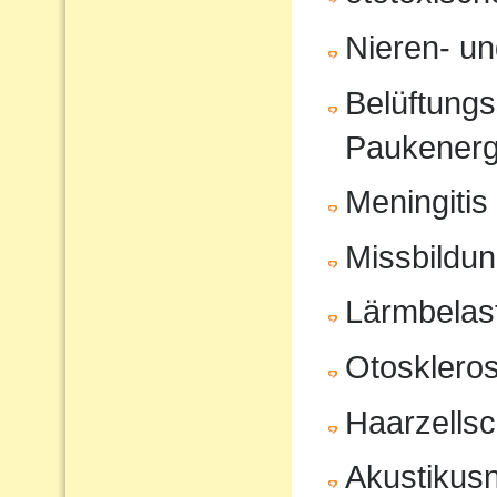
Nieren- u
Belüftungs
Paukenerg
Meningitis
Missbildu
Lärmbelas
Otosklero
Haarzells
Akustikus