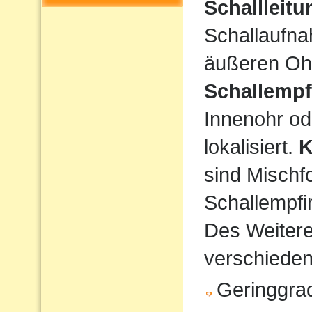
Schallleit
Schallaufna
äußeren Ohr
Schallempf
Innenohr od
lokalisiert.
K
sind Mischf
Schallempfi
Des Weiteren
verschiede
Geringgrad