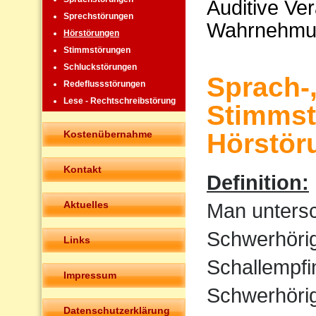
Auditive Ve
Sprechstörungen
Wahrnehmu
Hörstörungen
Stimmstörungen
Schluckstörungen
Sprach-
Redeflussstörungen
Lese - Rechtschreibstörung
Stimmst
Kostenübernahme
Hörstör
Kontakt
Definition:
Aktuelles
Man untersc
Schwerhörigk
Links
Schallempfi
Impressum
Schwerhörigk
Datenschutzerklärung